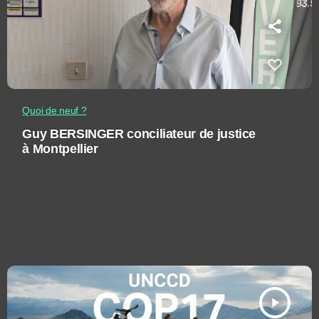
Quoi de neuf ?
Guy BERSINGER conciliateur de justice
à Montpellier
play_arrow