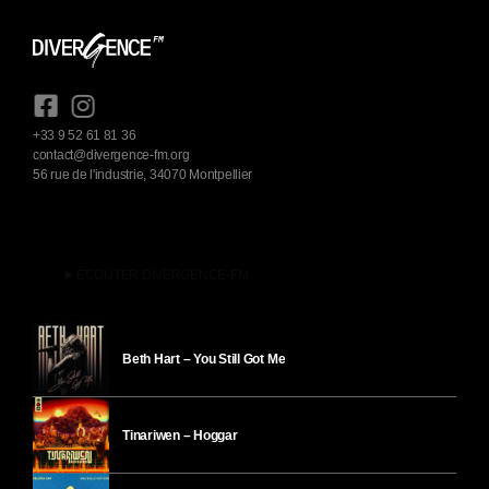
+33 9 52 61 81 36
contact@divergence-fm.org
56 rue de l'industrie, 34070 Montpellier
play_arrow
ÉCOUTER DIVERGENCE-FM
Beth Hart – You Still Got Me
Tinariwen – Hoggar