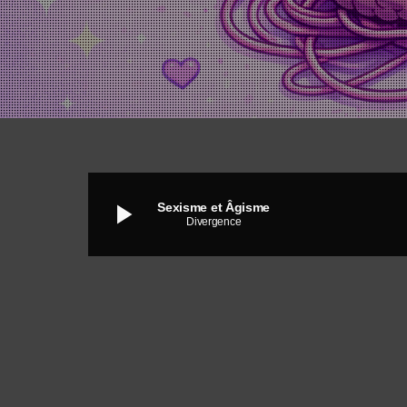
play_arrow
Sexisme et Âgisme
Divergence