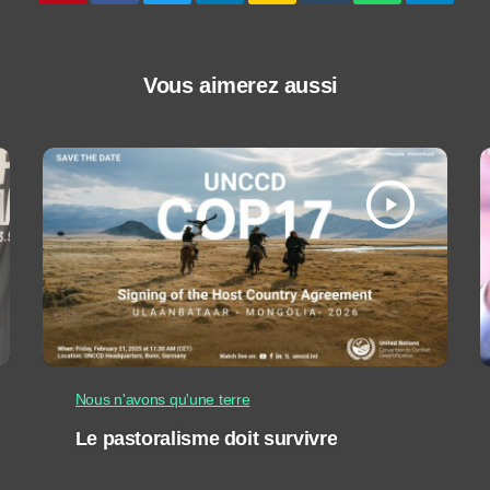
Vous aimerez aussi
play_arrow
Nous n'avons qu'une terre
Le pastoralisme doit survivre