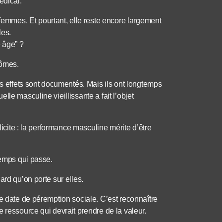
édical.
mmes. Et pourtant, elle reste encore largement
les.
 âge” ?
tômes.
es effets sont documentés. Mais ils ont longtemps
le masculine vieillissante a fait l’objet
licite : la performance masculine mérite d’être
temps qui passe.
ard qu’on porte sur elles.
e date de péremption sociale. C’est reconnaître
 ressource qui devrait prendre de la valeur.