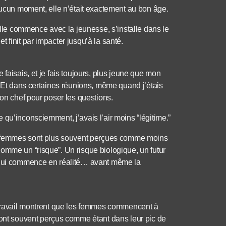
 aucun moment, elle n’était exactement au bon âge.
 elle commence avec la jeunesse, s’installe dans le
 finit par impacter jusqu’à la santé.
faisais, et je fais toujours, plus jeune que mon
. Et dans certaines réunions, même quand j’étais
mon chef pour poser les questions.
qu’inconsciemment, j’avais l’air moins “légitime.”
nes femmes sont plus souvent perçues comme moins
omme un “risque”. Un risque biologique, un futur
, qui commence en réalité… avant même la
u travail montrent que les femmes commencent à
sont souvent perçus comme étant dans leur pic de