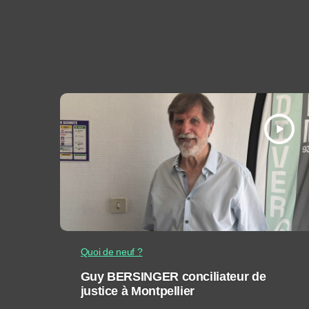
play_arrow
Quoi de neuf ?
Guy BERSINGER conciliateur de
justice à Montpellier