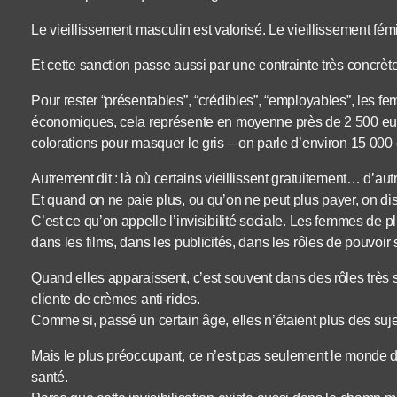
Le vieillissement masculin est valorisé. Le vieillissement fém
Et cette sanction passe aussi par une contrainte très concrète
Pour rester “présentables”, “crédibles”, “employables”, les f
économiques, cela représente en moyenne près de 2 500 eur
colorations pour masquer le gris – on parle d’environ 15 000 
Autrement dit : là où certains vieillissent gratuitement… d’aut
Et quand on ne paie plus, ou qu’on ne peut plus payer, on dis
C’est ce qu’on appelle l’invisibilité sociale. Les femmes de
dans les films, dans les publicités, dans les rôles de pouvoir
Quand elles apparaissent, c’est souvent dans des rôles très 
cliente de crèmes anti-rides.
Comme si, passé un certain âge, elles n’étaient plus des suj
Mais le plus préoccupant, ce n’est pas seulement le monde du
santé.