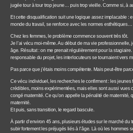
jugée tour à tour trop jeune… puis trop vieille. Comme si, à
Et cette disqualification suit une logique assez implacable :
monde du travail, se renforce avec les normes esthétiques… et
Chez les femmes, le problème commence souvent très tôt.
Je l’ai vécu moi-même. Au début de ma vie professionnelle, je 
âge. Résultat : on me prenait régulièrement pour la stagiaire
responsable du projet, les interlocuteurs se tournaient vers 
Pas parce que j’étais moins compétente. Mais peut-être parce 
Ce vécu individuel, les recherches le confirment : les jeu
crédibles, moins expérimentées, mais elles sont aussi vues c
congé maternité. Ce qu’on appelle la pénalité de maternité
maternité.
Et puis, sans transition, le regard bascule.
À partir d’environ 45 ans, plusieurs études sur le marché d
subir fortement les préjugés liés à l’âge. Là où les hommes 