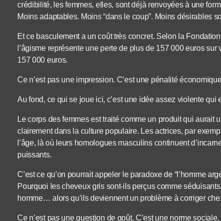
crédibilité, les femmes, elles, sont déjà renvoyées à une form
Moins adaptables. Moins “dans le coup”. Moins désirables s
Et ce basculement a un coût très concret. Selon la Fondati
l’âgisme représente une perte de plus de 157 000 euros sur v
157 000 euros.
Ce n’est pas une impression. C’est une pénalité économique
Au fond, ce qui se joue ici, c’est une idée assez violente qui 
Le corps des femmes est traité comme un produit qui aurait une
clairement dans la culture populaire. Les actrices, par exempl
l’âge, là où leurs homologues masculins continuent d’incarn
puissants.
C’est ce qu’on pourrait appeler le paradoxe de “l’homme arge
Pourquoi les cheveux gris sont-ils perçus comme séduisants
homme… alors qu’ils deviennent un problème à corriger ch
Ce n’est pas une question de goût. C’est une norme sociale.