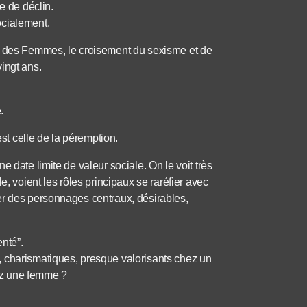
e de déclin.
ocialement.
on des Femmes, le croisement du sexisme et de
ingt ans.
.
est celle de la péremption.
 date limite de valeur sociale. On le voit très
e, voient les rôles principaux se raréfier avec
er des personnages centraux, désirables,
nté”.
, charismatiques, presque valorisants chez un
ez une femme ?