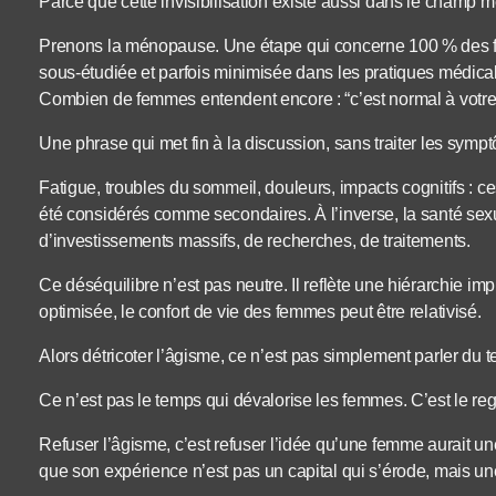
Parce que cette invisibilisation existe aussi dans le champ m
Prenons la ménopause. Une étape qui concerne 100 % des fe
sous-étudiée et parfois minimisée dans les pratiques médica
Combien de femmes entendent encore : “c’est normal à votre
Une phrase qui met fin à la discussion, sans traiter les symp
Fatigue, troubles du sommeil, douleurs, impacts cognitifs : c
été considérés comme secondaires. À l’inverse, la santé sexuel
d’investissements massifs, de recherches, de traitements.
Ce déséquilibre n’est pas neutre. Il reflète une hiérarchie imp
optimisée, le confort de vie des femmes peut être relativisé.
Alors détricoter l’âgisme, ce n’est pas simplement parler du 
Ce n’est pas le temps qui dévalorise les femmes. C’est le reg
Refuser l’âgisme, c’est refuser l’idée qu’une femme aurait un
que son expérience n’est pas un capital qui s’érode, mais une