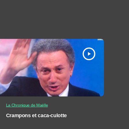
play_arrow
La Chronique de Maëlle
Crampons et caca-culotte