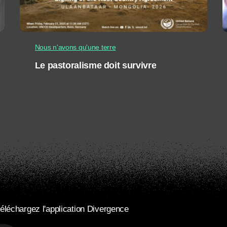
Nous n'avons qu'une terre
Le pastoralisme doit survivre
éléchargez l'application Divergence