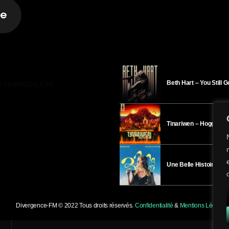
Beth Hart – You Still 
R DIVERGENCE-FM
Tinariwen – Hoggar
Une Belle Histoire – H
Divergence-FM © 2022 Tous droits réservés.
Confidentialité
&
Mentions Légales
.