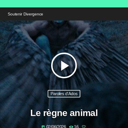
Soutenir Divergence
play_arrow
Paroles d'Ados
Le règne animal
02/06/2026
16
today