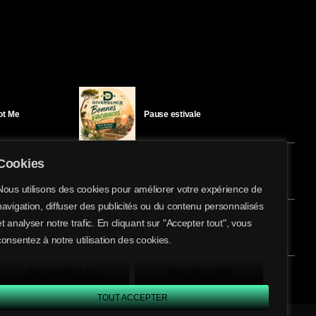
Got Me
Pause estivale
Cookies
Ici l’Ombre – mercredi 29 juillet
Nous utilisons des cookies pour améliorer votre expérience de
navigation, diffuser des publicités ou du contenu personnalisés
share
email
et analyser notre trafic. En cliquant sur "Accepter tout", vous
éloïse Bay
Ici l’Ombre – mardi 28 juillet
consentez à notre utilisation des cookies.
EN SAVOIR PLUS
TOUT REFUSER
TOUT ACCEPTER