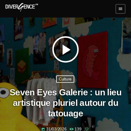
menu
play_arrow
Culture
Seven Eyes Galerie : un lieu
artistique pluriel autour du
tatouage
31/03/2026
139
today