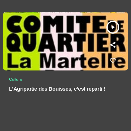
play_arrow
Culture
L’Agripartie des Bouisses, c’est reparti !