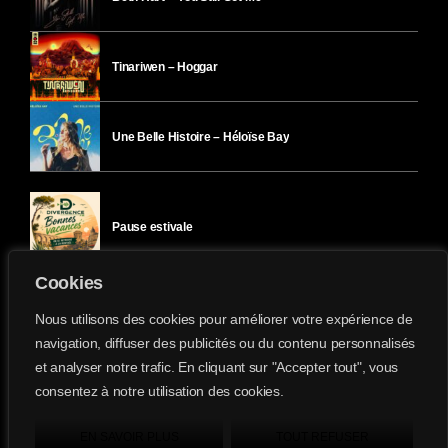
Tinariwen – Hoggar
Une Belle Histoire – Héloïse Bay
Pause estivale
Cookies
Ici l’Ombre – mercredi 29 juillet
Nous utilisons des cookies pour améliorer votre expérience de
navigation, diffuser des publicités ou du contenu personnalisés
et analyser notre trafic. En cliquant sur "Accepter tout", vous
Ici l’Ombre – mardi 28 juillet
consentez à notre utilisation des cookies.
Divergence-FM © 2022 Tous droits réservés.
Confidentialité
&
Mentions Légales
.
EN SAVOIR PLUS
TOUT REFUSER