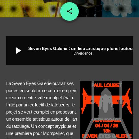
share
email
play_arrow
Seven Eyes Galerie : un lieu artistique pluriel autour du tatouage
Divergence
La Seven Eyes Galerie ouvrait ses
portes en septembre dernier en plein
cœur du centre-ville montpelliérain.
Initié par un collectif de tatoueurs, le
projet se veut complet en proposant
un ensemble artistique autour de l’art
du tatouage. Un concept atypique et
une première pour Montpellier, que