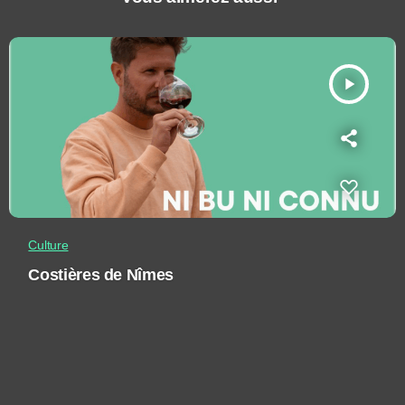
play_arrow
Culture
Costières de Nîmes