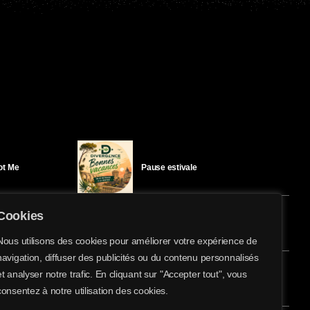
Got Me
Pause estivale
Cookies
Ici l’Ombre – mercredi 29 juillet
Nous utilisons des cookies pour améliorer votre expérience de
navigation, diffuser des publicités ou du contenu personnalisés
share
email
et analyser notre trafic. En cliquant sur "Accepter tout", vous
15
éloïse Bay
Ici l’Ombre – mardi 28 juillet
consentez à notre utilisation des cookies.