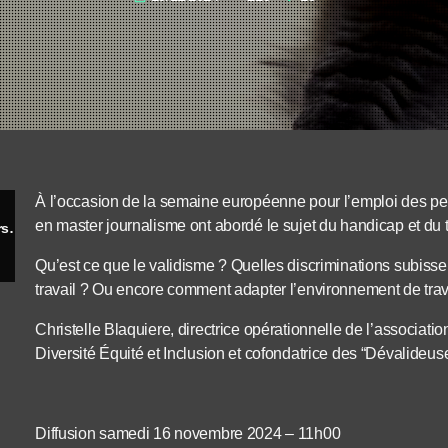
À l’occasion de la semaine européenne pour l’emploi des per
en master journalisme ont abordé le sujet du handicap et du t
Semaine européenne pour l’emploi des personnes en situation de handicap
Qu’est ce que le validisme ? Quelles discriminations subiss
travail ? Ou encore comment adapter l’environnement de trav
Christelle Blaquiere, directrice opérationnelle de l’associati
Diversité Équité et Inclusion et cofondatrice des “Dévalideu
Diffusion samedi 16 novembre 2024 – 11h00