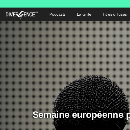
Podcasts
La Grille
Titres diffusés
Semaine européenne po