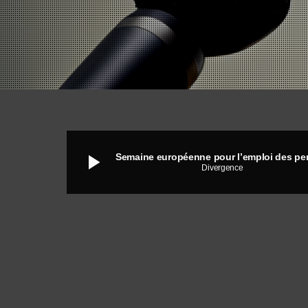
play_arrow
Divergence