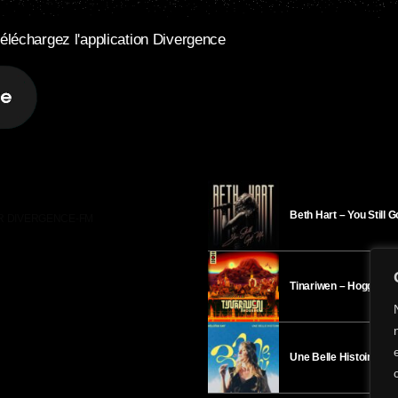
éléchargez l'application Divergence
Beth Hart – You Still 
R DIVERGENCE-FM
Tinariwen – Hoggar
Une Belle Histoire – H