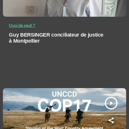
Quoi de neuf ?
Guy BERSINGER conciliateur de justice
à Montpellier
play_arrow