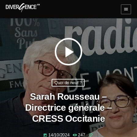
menu
play_arrow
Quoi de neuf ?
Sarah Rousseau –
Directrice générale –
CRESS Occitanie
14/10/2024
247
today