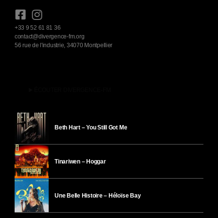
+33 9 52 61 81 36
contact@divergence-fm.org
56 rue de l'industrie, 34070 Montpellier
play_arrow
ÉCOUTER DIVERGENCE-FM
Beth Hart – You Still Got Me
Tinariwen – Hoggar
Une Belle Histoire – Héloïse Bay