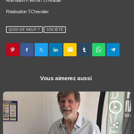
Animation F.Verna / O.Nottale
Réalisation T.Chevalier
QUOI DE NEUF ?
SOCIÉTÉ
email
Vous aimerez aussi
play_arrow