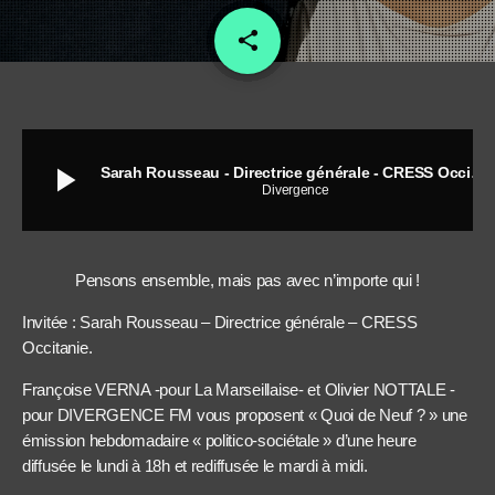
share
email
play_arrow
Sarah Rousseau - Directrice générale - CRESS Occitanie
Divergence
Pensons ensemble, mais pas avec n’importe qui !
Invitée : Sarah Rousseau – Directrice générale – CRESS
Occitanie.
Françoise VERNA -pour La Marseillaise- et Olivier NOTTALE -
pour DIVERGENCE FM vous proposent « Quoi de Neuf ? » une
émission hebdomadaire « politico-sociétale » d’une heure
diffusée le lundi à 18h et rediffusée le mardi à midi.