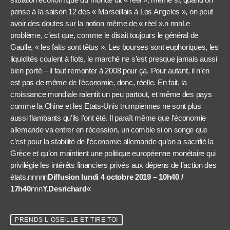
pense à la saison 12 des « Marseillais à Los Angeles », on peut
avoir des doutes sur la notion même de « réel ».n nnnLe
problème, c’est que, comme le disait toujours le général de
Gaulle, « les faits sont têtus ». Les bourses sont euphoriques, les
liquidités coulent à flots, le marché ne s’est presque jamais aussi
bien porté – il faut remonter à 2008 pour ça. Pour autant, il n’en
est pas de même de l’économie, donc, réelle. En fait, la
croissance mondiale ralentit un peu partout, et même des pays
comme la Chine et les Etats-Unis trumpiennes ne sont plus
aussi flambants qu’ils l’ont été. Il paraît même que l’économie
allemande va entrer en récession, un comble si on songe que
c’est pour la stabilité de l’économie allemande qu’on a sacrifié la
Grèce et qu’on maintient une politique européenne monétaire qui
privilégie les intérêts financiers privés aux dépens de l’action des
états.nnnnn
Diffusion lundi 4 octobre 2019 – 10h40 /
17h40
nnn
Y.Desrichard
«
PRENDS L OSEILLE ET TIRE TOI