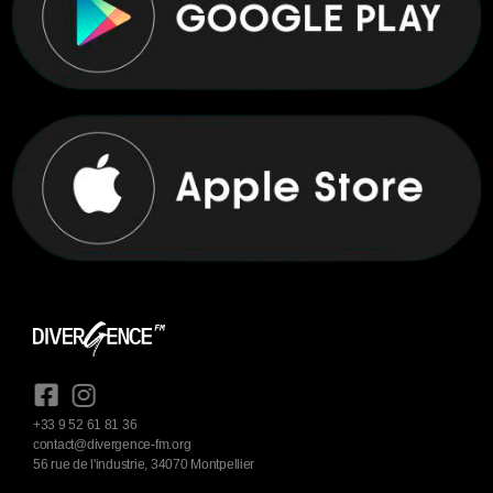
+33 9 52 61 81 36
contact@divergence-fm.org
56 rue de l'industrie, 34070 Montpellier