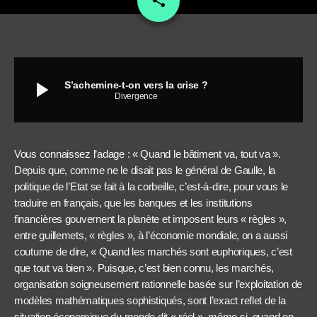
share
play_arrow
S’achemine-t-on vers la crise ?
Divergence
Vous connaissez l’adage : « Quand le bâtiment va, tout va ».
Depuis que, comme ne le disait pas le général de Gaulle, la
politique de l’Etat se fait à la corbeille, c’est-à-dire, pour vous le
traduire en français, que les banques et les institutions
financières gouvernent la planète et imposent leurs « règles »,
entre guillemets, « règles », à l’économie mondiale, on a aussi
coutume de dire, « Quand les marchés sont euphoriques, c’est
que tout va bien ». Puisque, c’est bien connu, les marchés,
organisation soigneusement rationnelle basée sur l’exploitation de
modèles mathématiques sophistiqués, sont l’exact reflet de la
situation économique du monde dit « réel », même si, quand on