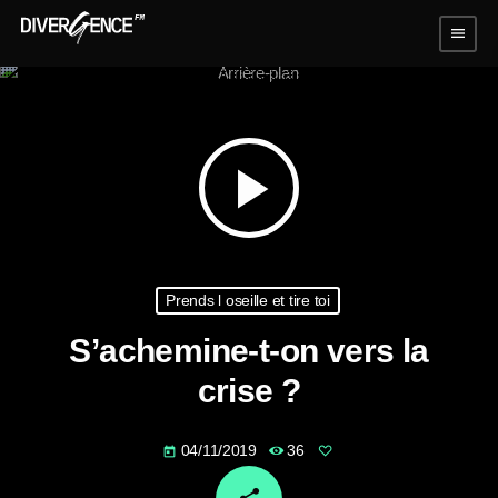
menu
play_arrow
Prends l oseille et tire toi
S’achemine-t-on vers la
crise ?
04/11/2019
36
today
email