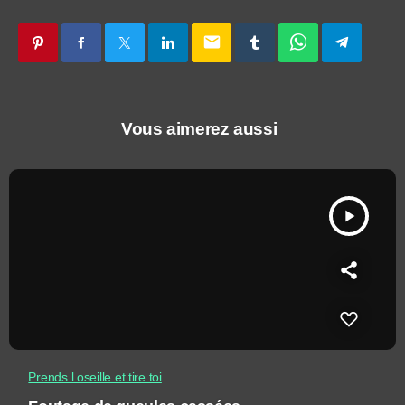
email
Vous aimerez aussi
play_arrow
Prends l oseille et tire toi