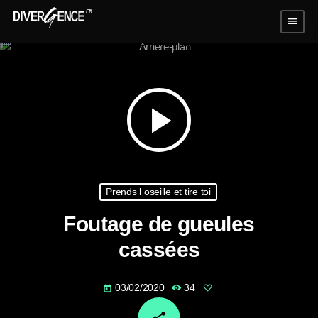
menu
play_arrow
Prends l oseille et tire toi
Foutage de gueules
cassées
03/02/2020
34
today
email