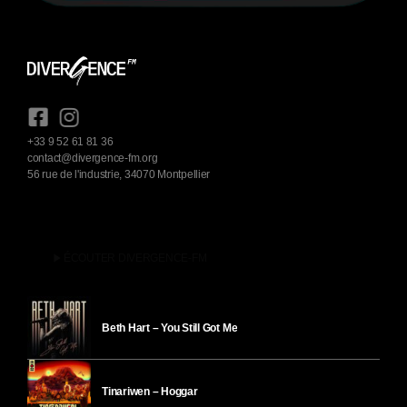
+33 9 52 61 81 36
contact@divergence-fm.org
56 rue de l'industrie, 34070 Montpellier
play_arrow
ÉCOUTER DIVERGENCE-FM
Beth Hart – You Still Got Me
Tinariwen – Hoggar