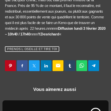
France. Près de 95 % de ce montant, il faut le reconnaître, est
redistribué, essentiellement aux joueurs, ou plutôt aux gagnants
et aux 30 800 points de vente qui quadrillent le territoire. Comme
quoi il est plus facile de se faire un Keno que de trouver un
médecin après 22 heures.nnnnnn
Diffusion lundi 3 février 2020
– 10h40 / 17h40
nnnn
Y.Desrichard
«
PRENDS L OSEILLE ET TIRE TOI
email
Vous aimerez aussi