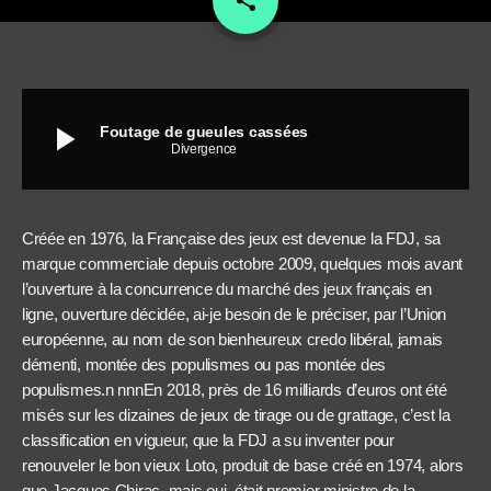
share
play_arrow
Foutage de gueules cassées
Divergence
Créée en 1976, la Française des jeux est devenue la FDJ, sa
marque commerciale depuis octobre 2009, quelques mois avant
l’ouverture à la concurrence du marché des jeux français en
ligne, ouverture décidée, ai-je besoin de le préciser, par l’Union
européenne, au nom de son bienheureux credo libéral, jamais
démenti, montée des populismes ou pas montée des
populismes.n nnnEn 2018, près de 16 milliards d’euros ont été
misés sur les dizaines de jeux de tirage ou de grattage, c’est la
classification en vigueur, que la FDJ a su inventer pour
renouveler le bon vieux Loto, produit de base créé en 1974, alors
que Jacques Chirac, mais oui, était premier ministre de la