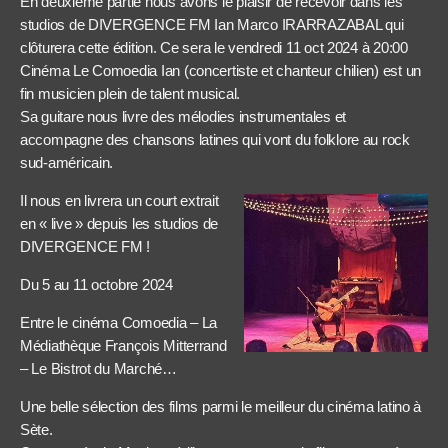
En deuxième partie nous avons le plaisir de recevoir dans les
studios de DIVERGENCE FM Ian Marco IRARRAZABAL qui
clôturera cette édition. Ce sera le vendredi 11 oct 2024 à 20:00
Cinéma Le Comoedia Ian (concertiste et chanteur chilien) est un
fin musicien plein de talent musical.
Sa guitare nous livre des mélodies instrumentales et
accompagne des chansons latines qui vont du folklore au rock
sud-américain.
Il nous en livrera un court extrait
en « live » depuis les studios de
DIVERGENCE FM !
Du 5 au 11 octobre 2024
Entre le cinéma Comoedia – La
Médiathèque François Mitterrand
– Le Bistrot du Marché…
Une belle sélection des films parmi le meilleur du cinéma latino à
Sète.