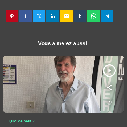
email
Vous aimerez aussi
play_arrow
Quoi de neuf ?