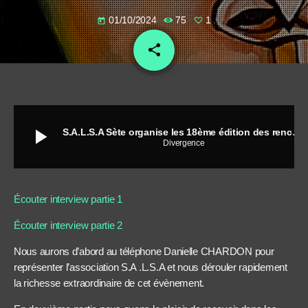
01/10/2024
75
1
today
share
email
1
play_arrow
S.A.L.S.A Sète organise les 18ème édition des rencontres de cinéma latino Du 5 au 11 octobre 2024.
Divergence
Écouter interview partie 1
Écouter interview partie 2
Nous aurons d’abord au téléphone Danielle CHARDON pour
représenter l’association S.A .L.S.A et nous dérouler rapidement
la richesse extraordinaire de cet évènement.