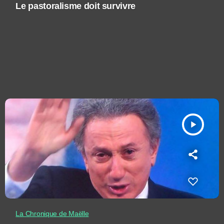
Le pastoralisme doit survivre
play_arrow
La Chronique de Maëlle