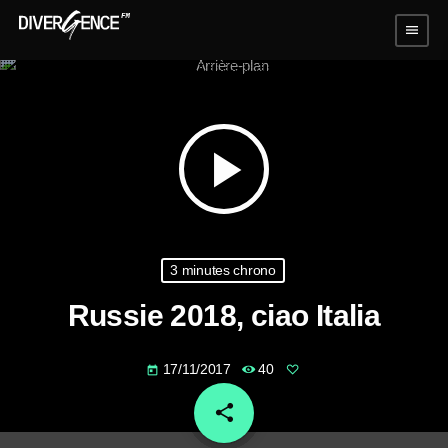
menu
play_arrow
3 minutes chrono
Russie 2018, ciao Italia
17/11/2017
40
today
share
email