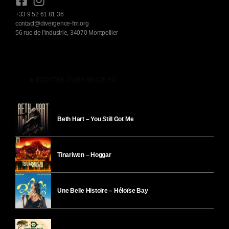
+33 9 52 61 81 36
contact@divergence-fm.org
56 rue de l'industrie, 34070 Montpellier
play_arrow
ÉCOUTER DIVERGENCE-FM
Beth Hart – You Still Got Me
Tinariwen – Hoggar
Une Belle Histoire – Héloïse Bay