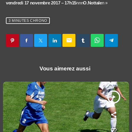
vendredi 17 novembre 2017 – 17h15
nnn
O.Nottale
n »
3 MINUTES CHRONO
email
Vous aimerez aussi
play_arrow