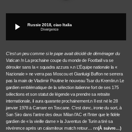
play_arrow
Russie 2018, ciao Italia
Divergence
C’est un peu comme si le pape avait décidé de déménager du
Vatican !
n La prochaine coupe du monde de Football va se
dérouler sans la « squadra azzura ».n L’Équipe nationale la «
Nazionale » ne verra pas Moscou et Gianluigi Buffon ne serrera
pas la main de Vladimir Poutine le nouveau Tsar du Kremlin.n Le
gardien emblématique de la sélection italienne fort de ses 175
sélections et son statut de légende va prendre sa retraite
internationale, il aura quarante prochainement.n Il est né le 28
janvier 1978 à Carrare en Toscane. C’est donc, ironie du sort, à
San Siro dans l’antre des deux Milan l’AC et l’Inter que le fidèle
gardien de « la vieille dame » la Juventus de Turin a tiré sa
révérence après un calamiteux match retour… nn
(À suivre…)