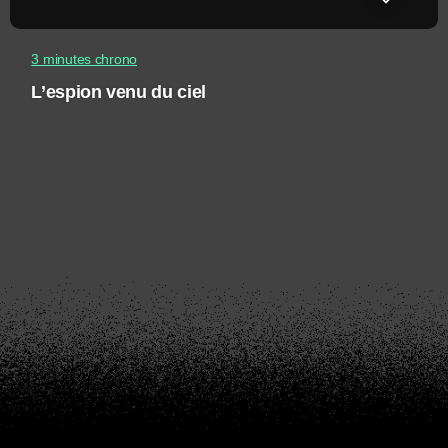
3 minutes chrono
L’espion venu du ciel