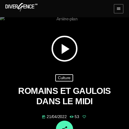
menu
play_arrow
Culture
ROMAINS ET GAULOIS
DANS LE MIDI
21/04/2022
53
today
email