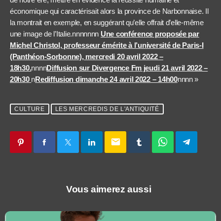
économique qui caractérisait alors la province de Narbonnaise. Il
la montrait en exemple, en suggérant qu’elle offrait d’elle-même
une image de l’Italie.nnnnnnn
Une conférence proposée par
Michel Christol, professeur émérite à l’université de Paris-I
(Panthéon-Sorbonne), mercredi 20 avril 2022 –
18h30.
nnnn
Diffusion sur Divergence Fm jeudi 21 avril 2022 –
20h30
n
Rediffusion dimanche 24 avril 2022 – 14h00
nnnn »
CULTURE
LES MERCREDIS DE L'ANTIQUITÉ
email
Vous aimerez aussi