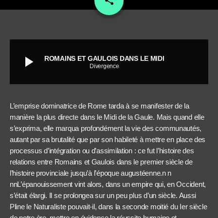
share
play_arrow
ROMAINS ET GAULOIS DANS LE MIDI
Divergence
L’emprise dominatrice de Rome tarda à se manifester de la
manière la plus directe dans le Midi de la Gaule. Mais quand elle
s’exprima, elle marqua profondément la vie des communautés,
autant par sa brutalité que par son habileté à mettre en place des
processus d’intégration ou d’assimilation : ce fut l’histoire des
relations entre Romains et Gaulois dans le premier siècle de
l’histoire provinciale jusqu’à l’époque augustéenne.n n
nn
L’épanouissement vint alors, dans un empire qui, en Occident,
s’était élargi. Il se prolongea sur un peu plus d’un siècle. Aussi
Pline le Naturaliste pouvait-il, dans la seconde moitié du Ier siècle
de notre ère, mettre en évidence la réussite humaine et