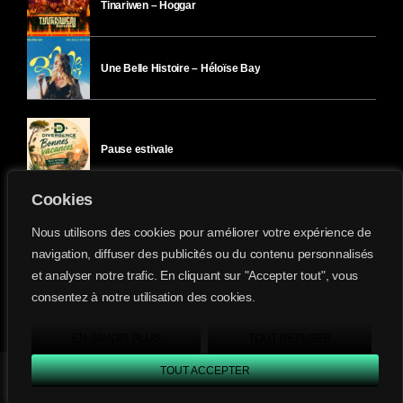
Tinariwen – Hoggar
Une Belle Histoire – Héloïse Bay
Pause estivale
Cookies
Ici l’Ombre – mercredi 29 juillet
Nous utilisons des cookies pour améliorer votre expérience de
navigation, diffuser des publicités ou du contenu personnalisés
et analyser notre trafic. En cliquant sur "Accepter tout", vous
Ici l’Ombre – mardi 28 juillet
consentez à notre utilisation des cookies.
Divergence-FM © 2022 Tous droits réservés.
Confidentialité
&
Mentions Légales
.
EN SAVOIR PLUS
TOUT REFUSER
TOUT ACCEPTER
Divergence FM
play_arrow
keyboard_arrow_right