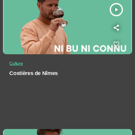
play_arrow
Culture
Costières de Nîmes