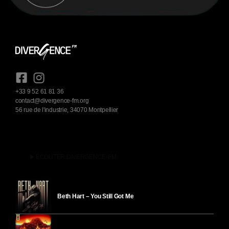
+33 9 52 61 81 36
contact@divergence-fm.org
56 rue de l'industrie, 34070 Montpellier
play_arrow
ÉCOUTER DIVERGENCE-FM
Beth Hart – You Still Got Me