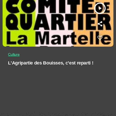
play_arrow
Culture
L’Agripartie des Bouisses, c’est reparti !