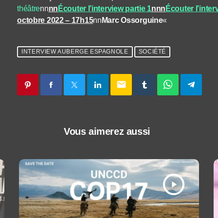
théâtre
nn
nn
Écouter l’interview partie 1
nnn
Écouter l’inter
octobre 2022 – 17h15
nn
Marc Ossorguine
«
INTERVIEW AUBERGE ESPAGNOLE
SOCIÉTÉ
email
Vous aimerez aussi
play_arrow