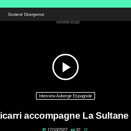
Soutenir Divergence
play_arrow
Interview Auberge Espagnole
icarri accompagne La Sultane
17/10/2022
32
today