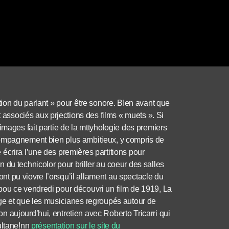
tion du parlant » pour être sonore. BIen avant que
t associés aux prjections des films « muets ». Si
images fait partie de la mttyhologie des premiers
compagnement bien plus ambitieux, y compris de
écrira l’une des premières partitions pour
 du technicolor pour briller au coeur des salles
t pu viovre l’orsqu’il allament au spectacle du
pou ce vendredi pour découvri un film de 1919, La
age et que les musicianes regroupés autour de
 aujourd’hui, entretien avec Roberto Tricarri qui
ultane!nn
présentation sur le site du