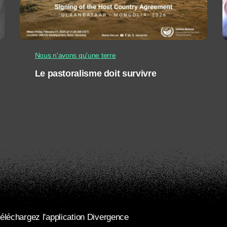
Nous n'avons qu'une terre
Le pastoralisme doit survivre
éléchargez l'application Divergence