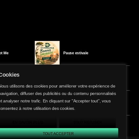
Got Me
Pause estivale
Cookies
Ici l’Ombre – mercredi 29 juillet
Nous utilisons des cookies pour améliorer votre expérience de
navigation, diffuser des publicités ou du contenu personnalisés
share
email
et analyser notre trafic. En cliquant sur "Accepter tout", vous
éloïse Bay
Ici l’Ombre – mardi 28 juillet
consentez à notre utilisation des cookies.
EN SAVOIR PLUS
TOUT REFUSER
TOUT ACCEPTER