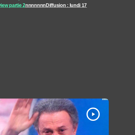
view partie 2
nn
nnnnnDiffusion : lundi 17
play_arrow