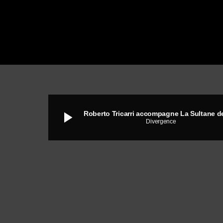
play_arrow
Divergence