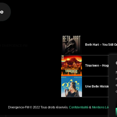
Beth Hart – You Still 
R DIVERGENCE-FM
Tinariwen – Hoggar
Une Belle Histoire – H
Divergence-FM © 2022 Tous droits réservés.
Confidentialité
&
Mentions Légales
.