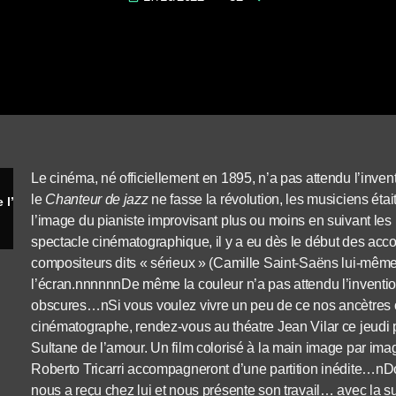
Le cinéma, né officiellement en 1895, n’a pas attendu l’inven
le
Chanteur de jazz
ne fasse la révolution, les musiciens étai
Roberto Tricarri accompagne La Sultane de l’amour
l’image du pianiste improvisant plus ou moins en suivant les 
spectacle cinématographique, il y a eu dès le début des ac
compositeurs dits « sérieux » (Camille Saint-Saëns lui-même 
l’écran.nnnnnnDe même la couleur n’a pas attendu l’invention
obscures…nSi vous voulez vivre un peu de ce nos ancètres on
cinématographe, rendez-vous au théatre Jean Vilar ce jeudi 
Sultane de l’amour. Un film colorisé à la main image par im
Roberto Tricarri accompagneront d’une partition inédite…nDon
nous a reçu chez lui et nous présente son travail… avec la s