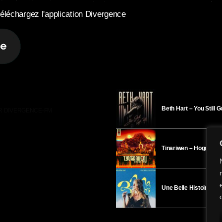
éléchargez l'application Divergence
Beth Hart – You Still 
R DIVERGENCE-FM
Tinariwen – Hoggar
Une Belle Histoire – H