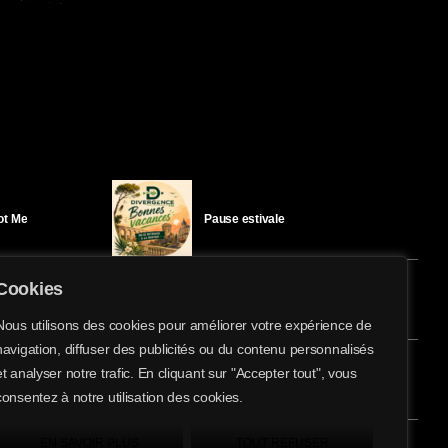
Got Me
Pause estivale
Cookies
Ici l’Ombre – mercredi 29 juillet
Nous utilisons des cookies pour améliorer votre expérience de
navigation, diffuser des publicités ou du contenu personnalisés
share
email
et analyser notre trafic. En cliquant sur "Accepter tout", vous
éloïse Bay
Ici l’Ombre – mardi 28 juillet
consentez à notre utilisation des cookies.
EN SAVOIR PLUS
TOUT REFUSER