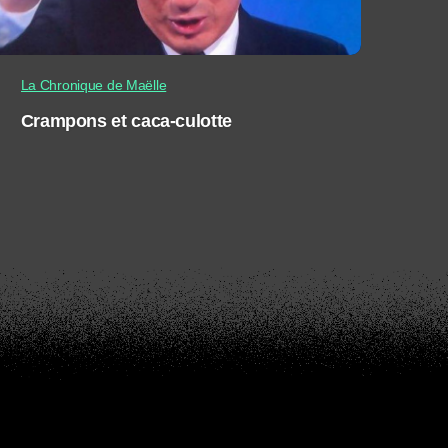
La Chronique de Maëlle
Crampons et caca-culotte