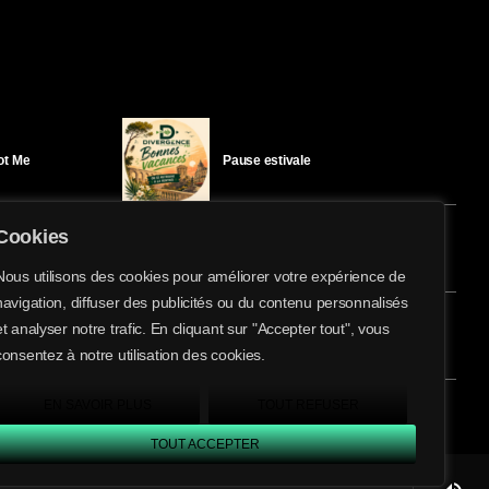
Got Me
Pause estivale
Cookies
Ici l’Ombre – mercredi 29 juillet
Nous utilisons des cookies pour améliorer votre expérience de
navigation, diffuser des publicités ou du contenu personnalisés
share
email
et analyser notre trafic. En cliquant sur "Accepter tout", vous
éloïse Bay
Ici l’Ombre – mardi 28 juillet
consentez à notre utilisation des cookies.
EN SAVOIR PLUS
TOUT REFUSER
TOUT ACCEPTER