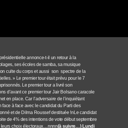
 présidentielle annonce-t-il un retour à la
es plages, ses écoles de samba, sa musique
 son culte du corps et aussi son spectre de la
elles. » Le premier tour était prévu pour le 7
prisonnés. Le premier tour a livré son
ions d’avant ce premier tour Jair Bolsano caracole
et en place. Car l’adversaire de l’inquiétant
en face à face avec le candidat du Parti des
isonné et de Dilma Roussef destituée !nLe candidat
ite de 4% des intentions de vote début septembre
s leurs choix électoraux…nnnn
(à suivre…) Lundi