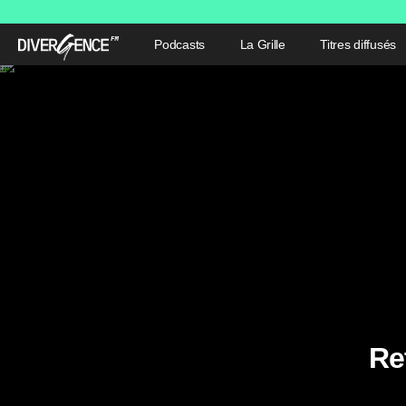
Podcasts
La Grille
Titres diffusés
Re