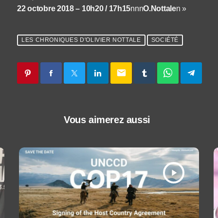
22 octobre 2018 – 10h20 / 17h15
nnn
O.Nottale
n »
LES CHRONIQUES D'OLIVIER NOTTALE
SOCIÉTÉ
email
Vous aimerez aussi
play_arrow