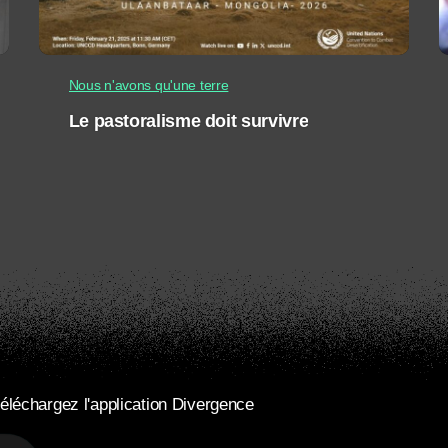
Nous n'avons qu'une terre
Le pastoralisme doit survivre
éléchargez l'application Divergence