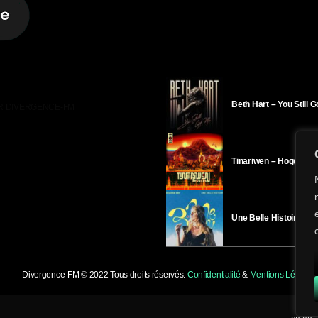
Beth Hart – You Still 
R DIVERGENCE-FM
Tinariwen – Hoggar
Une Belle Histoire – H
Divergence-FM © 2022 Tous droits réservés.
Confidentialité
&
Mentions Légales
.