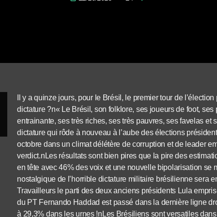
Il y a quinze jours, pour le Brésil, le premier tour de l’élection
dictature ?n« Le Brésil, son folklore, ses joueurs de foot, s
entrainante, ses très riches, ses très pauvres, ses favelas et
dictature qui rôde à nouveau à l’aube des élections présidenti
octobre dans un climat délétère de corruption et de leader em
verdict.nLes résultats sont bien pires que la pire des estimat
en tête avec 46% des voix et une nouvelle bipolarisation se m
nostalgique de l’horrible dictature militaire brésilienne sera 
Travailleurs le parti des deux anciens présidents Lula empr
du PT Fernando Haddad est passé dans la dernière ligne dro
à 29,3% dans les urnes !nLes Brésiliens sont versatiles dan