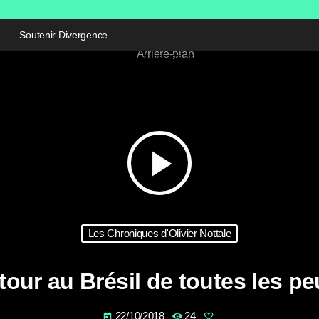
Soutenir Divergence
play_arrow
Les Chroniques d'Olivier Nottale
tour au Brésil de toutes les pe
22/10/2018
24
today