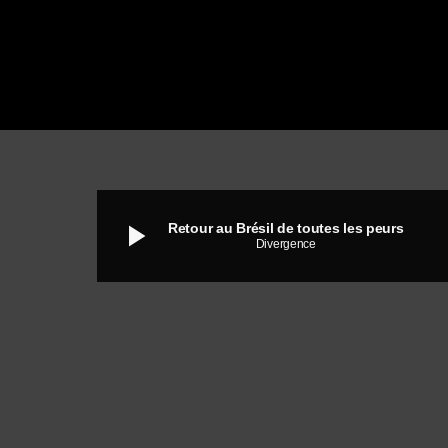
play_arrow
Retour au Brésil de toutes les peurs
Divergence