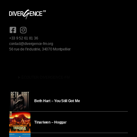
+33 9 52 61 81 36
contact@divergence-fm.org
56 rue de l'industrie, 34070 Montpellier
play_arrow
ÉCOUTER DIVERGENCE-FM
Beth Hart – You Still Got Me
Tinariwen – Hoggar