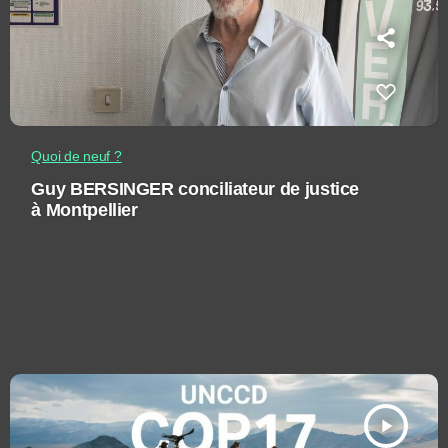
Quoi de neuf ?
Guy BERSINGER conciliateur de justice
à Montpellier
play_arrow