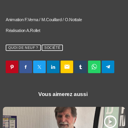
Animation F.Verna / M.Couillard / O.Nottale
Réalisation A.Rollet
QUOI DE NEUF ?
SOCIÉTÉ
email
Vous aimerez aussi
play_arrow