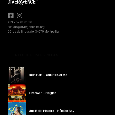
+33 9 52 61 81 36
contact@divergence-fm.org
56 rue de l'industrie, 34070 Montpellier
play_arrow
ÉCOUTER DIVERGENCE-FM
Beth Hart – You Still Got Me
Tinariwen – Hoggar
Une Belle Histoire – Héloïse Bay