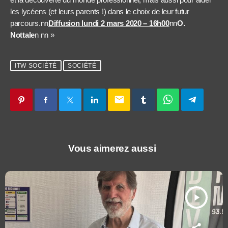
les lycéens (et leurs parents !) dans le choix de leur futur
parcours.nn
Diffusion lundi 2 mars 2020 – 16h00
nn
O.
Nottale
n
nn »
ITW SOCIÉTÉ
SOCIÉTÉ
email
Vous aimerez aussi
play_arrow