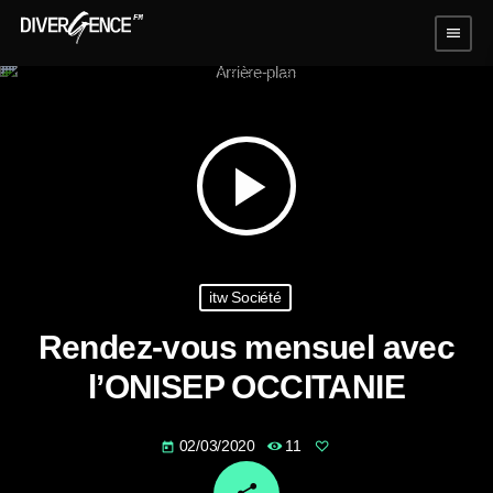
menu
play_arrow
itw Société
Rendez-vous mensuel avec
l’ONISEP OCCITANIE
02/03/2020
11
today
email