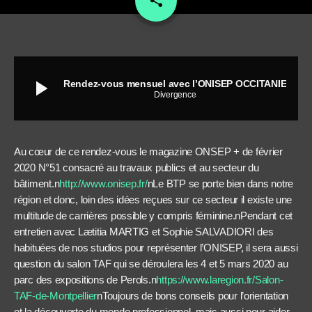
share
play_arrow
Rendez-vous mensuel avec l’ONISEP OCCITANIE
Divergence
Au cœur de ce rendez-vous le magazine ONSEP + de février
2020
N°51
consacré au travaux publics et au secteur du
bâtiment.
n
http://www.onisep.fr/
n
Le BTP se porte bien dans notre
région et donc, loin des idées reçues sur ce secteur il existe une
multitude de carrières possible y compris féminine.
n
Pendant cet
entretien avec Lætitia MARTIG et Sophie SALVADIORI des
habituées de nos studios pour représenter l’ONISEP, il sera aussi
question du salon TAF
qui se déroulera les 4 et 5 mars 2020 au
parc des expositions de Perols.
n
https://www.laregion.fr/Salon-
TAF-de-Montpellier
n
Toujours de bons conseils pour l’orientation
et la découverte du monde professionnel, mais aussi pour aider