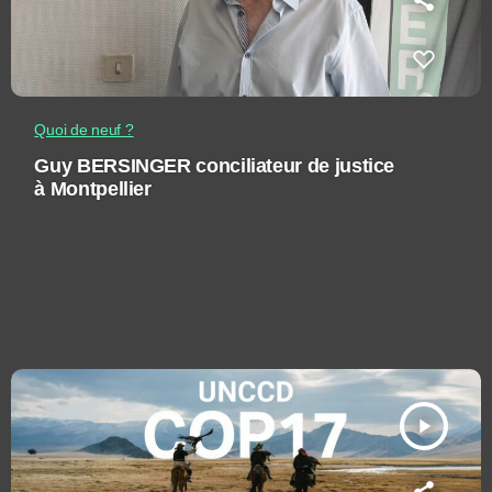
Quoi de neuf ?
Guy BERSINGER conciliateur de justice
à Montpellier
play_arrow