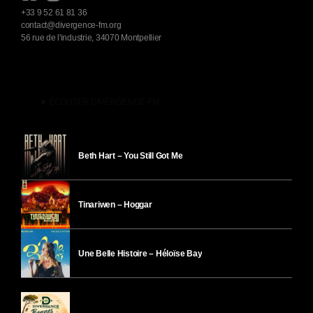
+33 9 52 61 81 36
contact@divergence-fm.org
56 rue de l'industrie, 34070 Montpellier
play_arrow
ÉCOUTER DIVERGENCE-FM
Beth Hart – You Still Got Me
Tinariwen – Hoggar
Une Belle Histoire – Héloïse Bay