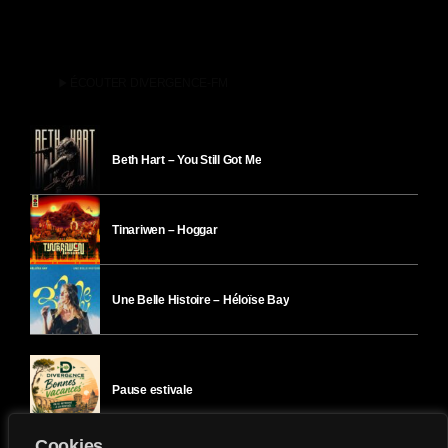
play_arrow
ÉCOUTER DIVERGENCE-FM
Beth Hart – You Still Got Me
Tinariwen – Hoggar
Une Belle Histoire – Héloïse Bay
Pause estivale
Cookies