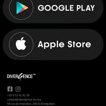
+33 9 52 61 81 36
contact@divergence-fm.org
56 rue de l'industrie, 34070 Montpellier