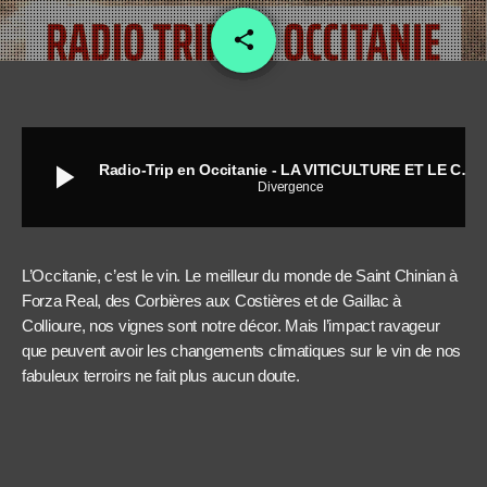
share
email
play_arrow
Radio-Trip en Occitanie - LA VITICULTURE ET LE CLIMAT
Divergence
L’Occitanie, c’est le vin. Le meilleur du monde de Saint Chinian à
Forza Real, des Corbières aux Costières et de Gaillac à
Collioure, nos vignes sont notre décor. Mais l’impact ravageur
que peuvent avoir les changements climatiques sur le vin de nos
fabuleux terroirs ne fait plus aucun doute.