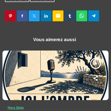
email
Vous aimerez aussi
play_arrow
Hors Série