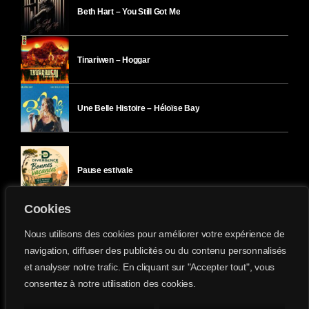
Beth Hart – You Still Got Me
Tinariwen – Hoggar
Une Belle Histoire – Héloïse Bay
Pause estivale
Cookies
Ici l’Ombre – mercredi 29 juillet
Nous utilisons des cookies pour améliorer votre expérience de
navigation, diffuser des publicités ou du contenu personnalisés
et analyser notre trafic. En cliquant sur "Accepter tout", vous
Ici l’Ombre – mardi 28 juillet
consentez à notre utilisation des cookies.
Divergence-FM © 2022 Tous droits réservés.
Confidentialité
&
Mentions Légales
.