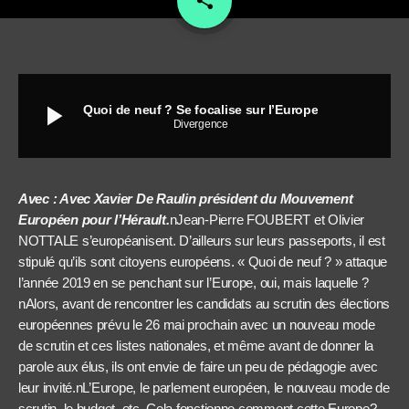
share
play_arrow
Quoi de neuf ? Se focalise sur l’Europe
Divergence
Avec : Avec Xavier De Raulin président du Mouvement
Européen pour l’Hérault.
nJean-Pierre FOUBERT et Olivier
NOTTALE s’européanisent. D’ailleurs sur leurs passeports, il est
stipulé qu’ils sont citoyens européens. « Quoi de neuf ? » attaque
l’année 2019 en se penchant sur l’Europe, oui, mais laquelle ?
nAlors, avant de rencontrer les candidats au scrutin des élections
européennes prévu le 26 mai prochain avec un nouveau mode
de scrutin et ces listes nationales, et même avant de donner la
parole aux élus, ils ont envie de faire un peu de pédagogie avec
leur invité.nL’Europe, le parlement européen, le nouveau mode de
scrutin, le budget, etc. Cela fonctionne comment cette Europe?