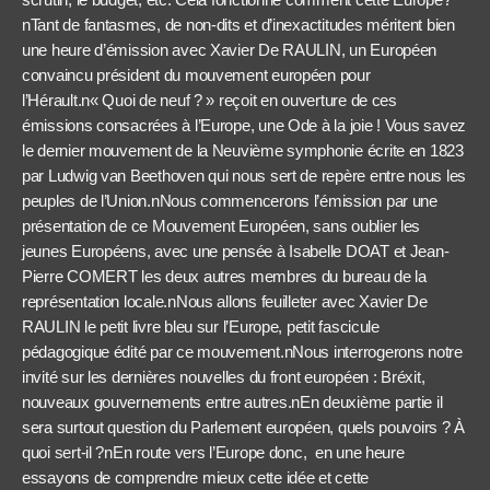
nTant de fantasmes, de non-dits et d’inexactitudes méritent bien
une heure d’émission avec Xavier De RAULIN, un Européen
convaincu président du mouvement européen pour
l’Hérault.n« Quoi de neuf ? » reçoit en ouverture de ces
émissions consacrées à l’Europe, une Ode à la joie ! Vous savez
le dernier mouvement de la Neuvième symphonie écrite en 1823
par Ludwig van Beethoven qui nous sert de repère entre nous les
peuples de l’Union.nNous commencerons l’émission par une
présentation de ce Mouvement Européen, sans oublier les
jeunes Européens, avec une pensée à Isabelle DOAT et Jean-
Pierre COMERT les deux autres membres du bureau de la
représentation locale.nNous allons feuilleter avec Xavier De
RAULIN le petit livre bleu sur l’Europe, petit fascicule
pédagogique édité par ce mouvement.nNous interrogerons notre
invité sur les dernières nouvelles du front européen : Bréxit,
nouveaux gouvernements entre autres.nEn deuxième partie il
sera surtout question du Parlement européen, quels pouvoirs ? À
quoi sert-il ?nEn route vers l’Europe donc, en une heure
essayons de comprendre mieux cette idée et cette