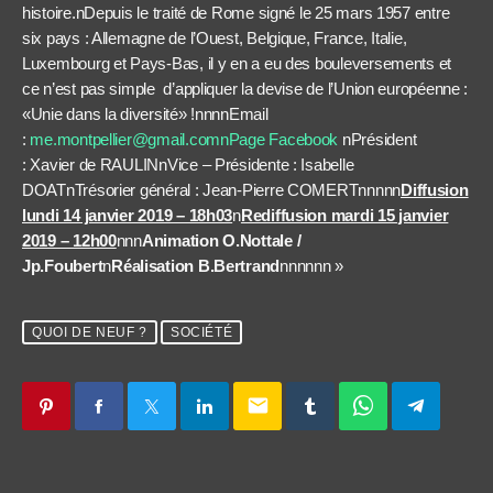
histoire.nDepuis le traité de Rome signé le 25 mars 1957 entre
six pays : Allemagne de l’Ouest, Belgique, France, Italie,
Luxembourg et Pays-Bas, il y en a eu des bouleversements et
ce n’est pas simple d’appliquer la devise de l’Union européenne :
«Unie dans la diversité» !nnnnEmail
:
me.montpellier@gmail.comn
Page Facebook
nPrésident
: Xavier de RAULINnVice – Présidente : Isabelle
DOATnTrésorier général : Jean-Pierre COMERTnnnnn
Diffusion
lundi 14 janvier 2019 – 18h03
n
Rediffusion mardi 15 janvier
2019 – 12h00
nnn
Animation O.Nottale /
Jp.Foubert
n
Réalisation B.Bertrand
nnnnnn »
QUOI DE NEUF ?
SOCIÉTÉ
email