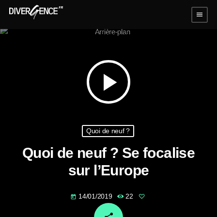
menu
play_arrow
Quoi de neuf ?
Quoi de neuf ? Se focalise
sur l’Europe
14/01/2019
22
today
email