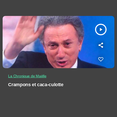
play_arrow
La Chronique de Maëlle
Crampons et caca-culotte