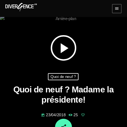
menu
play_arrow
Quoi de neuf ?
Quoi de neuf ? Madame la
présidente!
23/04/2018
25
today
email