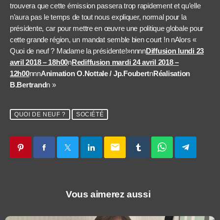
trouvera que cette émission passera trop rapidement et qu’elle
n’aura pas le temps de tout nous expliquer, normal pour la
présidente, car pour mettre en œuvre une politique globale pour
cette grande région, un mandat semble bien court !n nAlors «
Quoi de neuf ? Madame la présidente!»nnnn
Diffusion lundi 23
avril 2018 – 18h00
n
Rediffusion mardi 24 avril 2018 –
12h00
nnn
Animation O.Nottale / Jp.Foubert
n
Réalisation
B.Bertrand
n »
QUOI DE NEUF ?
SOCIÉTÉ
email
Vous aimerez aussi