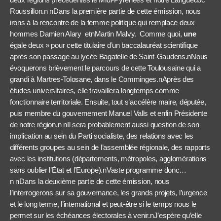
Roussillon.n nDans la première partie de cette émission, nous
irons à la rencontre de la femme politique qui remplace deux
hommes Damien Alary etnMartin Malvy. Comme quoi,
une
égale deux » pour cette titulaire d’un baccalauréat scientifique
après son passage au lycée Bagatelle de Saint-Gaudens.nNous
évoquerons brièvement le parcours de cette Toulousaine qui a
grandi à Martres-Tolosane, dans le Comminges.nAprès des
études universitaires, elle travaillera longtemps comme
fonctionnaire territoriale. Ensuite, tout s’accélère maire, députée,
puis membre du gouvernement Manuel Valls et enfin Présidente
de notre région.n nIl sera probablement aussi question de son
implication au sein du Parti socialiste, des relations avec les
différents groupes au sein de l’assemblée régionale, des rapports
avec les institutions (départements, métropoles, agglomérations
sans oublier l’État et l’Europe).nVaste programme donc…
n nDans la deuxième partie de cette émission, nous
l’interrogerons sur sa gouvernance, les grands projets, l’urgence
et le long terme, l’international et peut-être si le temps nous le
permet sur les échéances électorales à venir.nJ’espère qu’elle