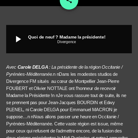
share
play_arrow
Quoi de neuf ? Madame la présidente!
Divergence
Avec
Carole DELGA
: La présidente de la région Occitanie /
Pyrénées-Méditerranée.
n
nDans les modestes studios de
Divergence FM situés au cœur de Montpellier Jean-Pierre
FOUBERT et Olivier NOTTALE ont l’honneur de recevoir
Madame la Présidente !n nJe vous rassure tout de suite, ils ne
se prennent pas pour Jean-Jacques BOURDIN et Edwy
PLENEL, ni Carole DELGA pour Emmanuel MACRON je
suppose…n nNous allons passer une heure en Occitanie /
Pyrénées-Méditerranée. Cette vaste région est issue, même
pour ceux qui refusent de l’admettre encore, de la fusion des
deux régions précédentes le Midi-Pyrénées et notre Languedoc