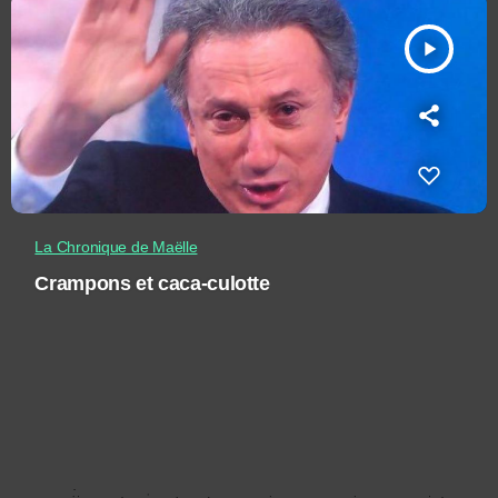
play_arrow
La Chronique de Maëlle
Crampons et caca-culotte