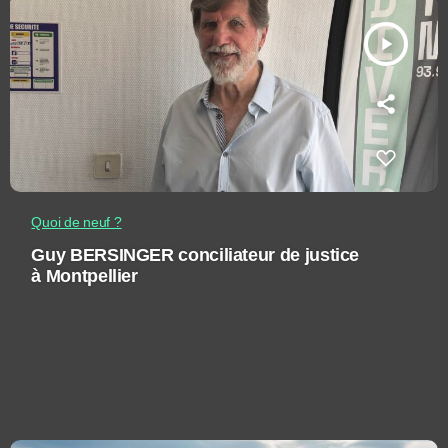
play_arrow
Quoi de neuf ?
Guy BERSINGER conciliateur de justice
à Montpellier