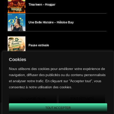
Tinariwen – Hoggar
Une Belle Histoire – Héloïse Bay
Pause estivale
Cookies
Ici l’Ombre – mercredi 29 juillet
Nous utilisons des cookies pour améliorer votre expérience de
navigation, diffuser des publicités ou du contenu personnalisés
et analyser notre trafic. En cliquant sur "Accepter tout", vous
Ici l’Ombre – mardi 28 juillet
consentez à notre utilisation des cookies.
Divergence-FM © 2022 Tous droits réservés.
Confidentialité
&
Mentions Légales
.
EN SAVOIR PLUS
TOUT REFUSER
TOUT ACCEPTER
Divergence FM
play_arrow
keyboard_arrow_right