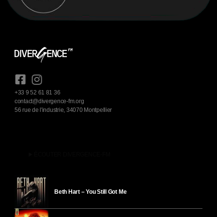
+33 9 52 61 81 36
contact@divergence-fm.org
56 rue de l'industrie, 34070 Montpellier
play_arrow
ÉCOUTER DIVERGENCE-FM
Beth Hart – You Still Got Me