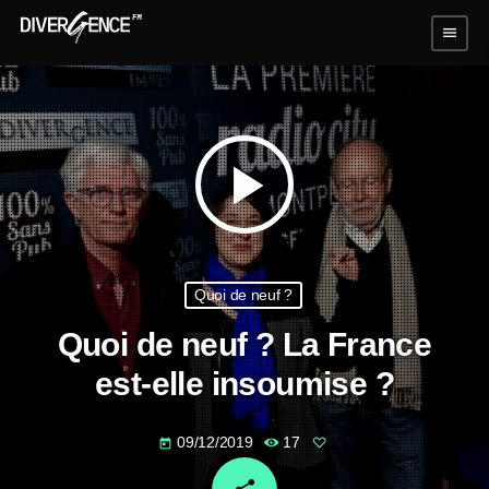
menu
play_arrow
Quoi de neuf ?
Quoi de neuf ? La France
est-elle insoumise ?
09/12/2019
17
today
email