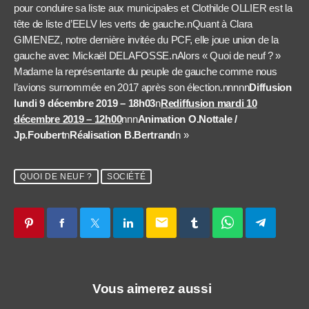
pour conduire sa liste aux municipales et Clothilde OLLIER est la
tête de liste d’EELV les verts de gauche.nQuant à Clara
GIMENEZ, notre dernière invitée du PCF, elle joue union de la
gauche avec Mickaël DELAFOSSE.nAlors « Quoi de neuf ? »
Madame la représentante du peuple de gauche comme nous
l’avions surnommée en 2017 après son élection.nnnnn
Diffusion
lundi 9 décembre 2019 – 18h03
n
Rediffusion mardi 10
décembre 2019 – 12h00
nnn
Animation O.Nottale /
Jp.Foubert
n
Réalisation B.Bertrand
n »
QUOI DE NEUF ?
SOCIÉTÉ
email
Vous aimerez aussi