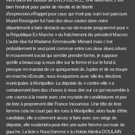
bien l’endroit pour parler de révolte et de liberté
d’expression.nRappel pour ceux qui n’ont pas suivi son parcours
Muriel Ressiguier fut l’une des deux seules dans notre
département à faire obstacle au raz-de-marée programmé pour «
la République En Marche » du fraîchement élu président Macron.
L’autre élue fut Madame Emmanuelle Ménard mais c’est
probablement le seul point commun entre ces deux élues.nAvec
le mouvement social qui semble prendre forme, je suppose
qu’elle a beaucoup à nous dire sur la forme et sur le fond à
presque mi-mandat de ce quinquennat de Jupiter et de sa troupe
en marche.nEnsuite, nous évoquerons avec elle les élections
municipales à Montpellier. La députée du « centre-ville » a
certainement bien des choses à nous dire sur ce qui ressemble à
une course à la mairie avec une myriade de candidatures et pas
de liste à proprement dite France Insoumise. Une tête de liste
femme cela ne court pas les rues à Montpellier, alors faute d’être
candidate, elle a sûrement assez à faire avec son siège de
députée, elle soutiendra peut-être une autre femme oui mais de
gauche. La liste « NousSomme » à choisie Alenka DOULAIN