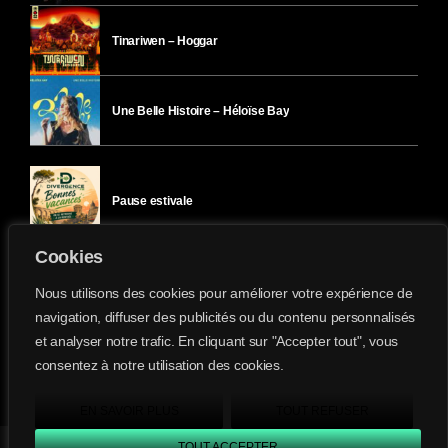
Tinariwen – Hoggar
Une Belle Histoire – Héloïse Bay
Pause estivale
Cookies
Ici l’Ombre – mercredi 29 juillet
Nous utilisons des cookies pour améliorer votre expérience de
navigation, diffuser des publicités ou du contenu personnalisés
et analyser notre trafic. En cliquant sur "Accepter tout", vous
Ici l’Ombre – mardi 28 juillet
consentez à notre utilisation des cookies.
Divergence-FM © 2022 Tous droits réservés.
Confidentialité
&
Mentions Légales
.
EN SAVOIR PLUS
TOUT REFUSER
TOUT ACCEPTER