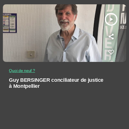
play_arrow
Quoi de neuf ?
Guy BERSINGER conciliateur de justice
à Montpellier