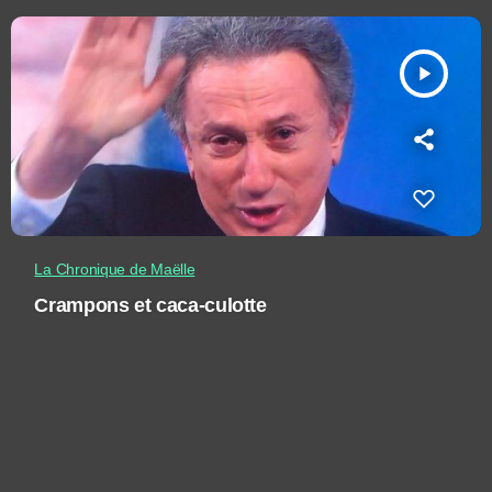
play_arrow
La Chronique de Maëlle
Crampons et caca-culotte