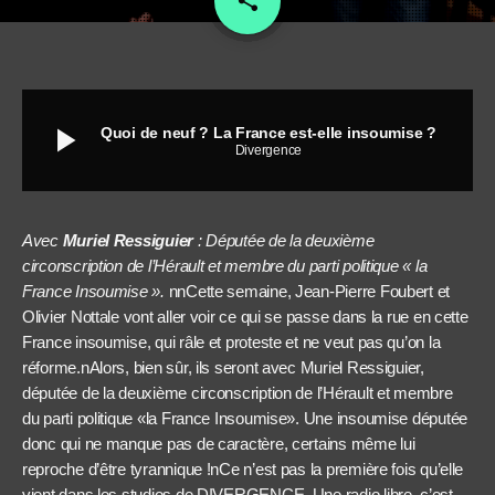
share
play_arrow
Quoi de neuf ? La France est-elle insoumise ?
Divergence
Avec
Muriel Ressiguier
: Députée de la deuxième
circonscription de l’Hérault et membre du parti politique « la
France Insoumise ».
nnCette semaine, Jean-Pierre Foubert et
Olivier Nottale vont aller voir ce qui se passe dans la rue en cette
France insoumise, qui râle et proteste et ne veut pas qu’on la
réforme.nAlors, bien sûr, ils seront avec Muriel Ressiguier,
députée de la deuxième circonscription de l’Hérault et membre
du parti politique «la France Insoumise». Une insoumise députée
donc qui ne manque pas de caractère, certains même lui
reproche d’être tyrannique !nCe n’est pas la première fois qu’elle
vient dans les studios de DIVERGENCE. Une radio libre, c’est