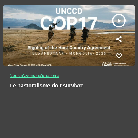
play_arrow
Nous n'avons qu'une terre
Le pastoralisme doit survivre