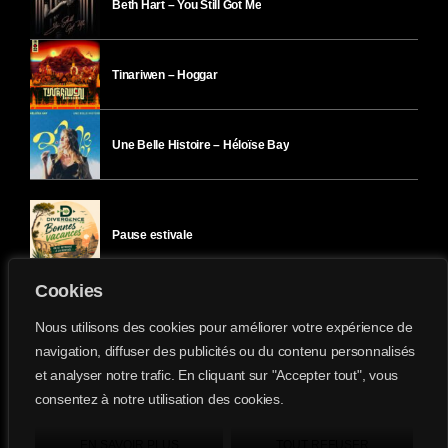
Beth Hart – You Still Got Me
Tinariwen – Hoggar
Une Belle Histoire – Héloïse Bay
Pause estivale
Cookies
Ici l’Ombre – mercredi 29 juillet
Nous utilisons des cookies pour améliorer votre expérience de
navigation, diffuser des publicités ou du contenu personnalisés
et analyser notre trafic. En cliquant sur "Accepter tout", vous
Ici l’Ombre – mardi 28 juillet
consentez à notre utilisation des cookies.
Divergence-FM © 2022 Tous droits réservés.
Confidentialité
&
Mentions Légales
.
EN SAVOIR PLUS
TOUT REFUSER