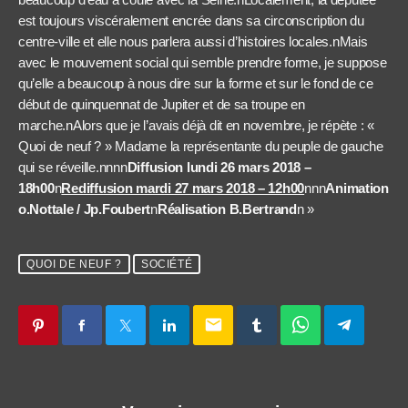
est toujours viscéralement encrée dans sa circonscription du
centre-ville et elle nous parlera aussi d’histoires locales.nMais
avec le mouvement social qui semble prendre forme, je suppose
qu’elle a beaucoup à nous dire sur la forme et sur le fond de ce
début de quinquennat de Jupiter et de sa troupe en
marche.nAlors que je l’avais déjà dit en novembre, je répète : «
Quoi de neuf ? » Madame la représentante du peuple de gauche
qui se réveille.nnnn
Diffusion lundi 26 mars 2018 –
18h00
n
Rediffusion mardi 27 mars 2018 – 12h00
nnn
Animation
o.Nottale / Jp.Foubert
n
Réalisation B.Bertrand
n »
QUOI DE NEUF ?
SOCIÉTÉ
email