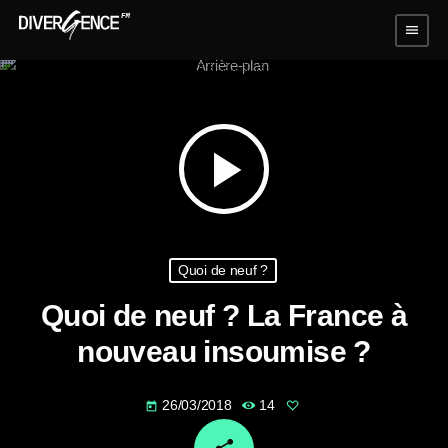
menu
play_arrow
Quoi de neuf ?
Quoi de neuf ? La France à
nouveau insoumise ?
26/03/2018
14
today
email