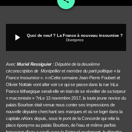
share
play_arrow
Quoi de neuf ? La France à nouveau insoumise ?
Divergence
Avec
Muriel Ressiguier
: Députée de la deuxième
circonscription de Montpellier et membre du parti politique « la
France Insoumise ».
n
nCette semaine Jean-Pierre Foubert et
Olivier Nottale vont aller voir ce qui se passe dans la rue !nLa
France léthargique serait-elle en train de se réveiller de sa torpeur
« macronisée » ?nLe 13 novembre 2017, la toute jeune novice du
palais Bourbon était venue nous conter ses impressions de
nouvelle députée cherchant ses marques et où se loger dans la
capitale.nAlors depuis, sous le pont de la Concorde qui relie la
place éponyme au palais Bourbon, de l’eau et même parfois
beaucoup d’eau a coulé avec la Seine.nLocalement, la députée