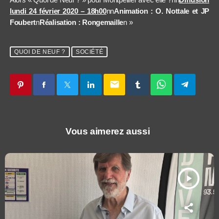
lundi 24 février 2020 – 18h00
nn
Animation : O. Nottale et JP
Foubert
n
Réalisation : Rongemaille
n »
QUOI DE NEUF ?
SOCIÉTÉ
email
Vous aimerez aussi
play_arrow