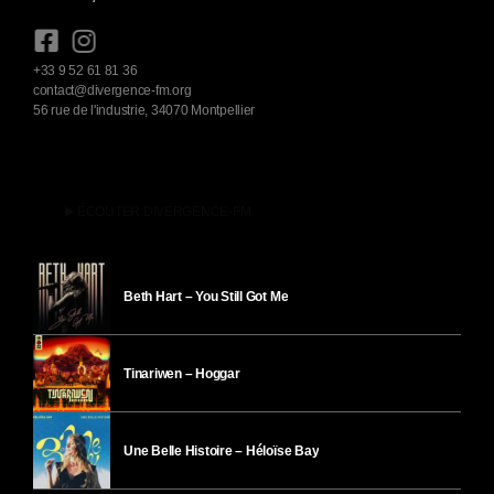
+33 9 52 61 81 36
contact@divergence-fm.org
56 rue de l'industrie, 34070 Montpellier
play_arrow
ÉCOUTER DIVERGENCE-FM
Beth Hart – You Still Got Me
Tinariwen – Hoggar
Une Belle Histoire – Héloïse Bay