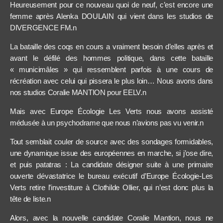
Heureusement pour ce nouveau quoi de neuf, c’est encore une
femme après Alenka DOULAIN qui vient dans les studios de
DIVERGENCE FM.n
La bataille des coqs en cours a vraiment besoin d’elles après et
avant le défilé des hommes politique, dans cette bataille
« municimâles » qui ressemblent parfois à une cours de
récréation avec celui qui pissera le plus loin… Nous avons dans
nos studios Coralie MANTION pour EELV.n
Mais avec Europe
Écologie
Les Verts nous avons assisté
médusée à un psychodrame que nous n’avions pas vu venir.n
Tout semblait couler de source avec des sondages formidables,
une dynamique issue des européennes en marche, si j’ose dire,
et puis patatras : La candidate désigner suite à une primaire
ouverte dévastatrice le bureau exécutif d’Europe Écologie-Les
Verts retire l’investiture à Clothilde Ollier, qui n’est donc plus la
tête de liste.n
Alors, avec la nouvelle candidate Coralie Mantion, nous ne