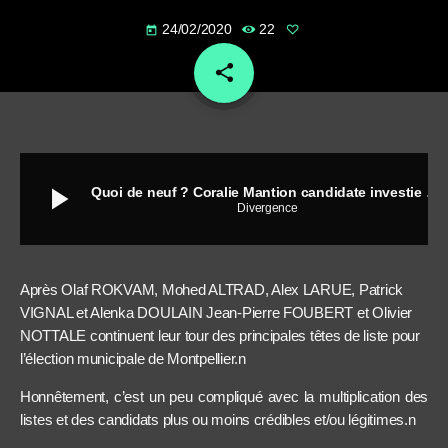
24/02/2020
22
today
share
email
play_arrow
Quoi de neuf ? Coralie Mantion candidate investie par EELV aux municipales de MONTPELLIER
Divergence
Après Olaf ROKVAM, Mohed ALTRAD, Alex LARUE, Patrick
VIGNAL et Alenka DOULAIN Jean-Pierre FOUBERT et Olivier
NOTTALE continuent leur tour des principales têtes de liste pour
l’élection municipale de Montpellier.n
Honnêtement, c’est un peu compliqué avec la multiplication des
listes et des candidats plus ou moins crédibles et/ou légitimes.n