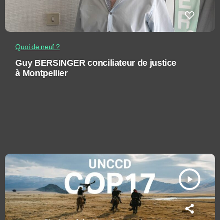
Quoi de neuf ?
Guy BERSINGER conciliateur de justice
à Montpellier
play_arrow