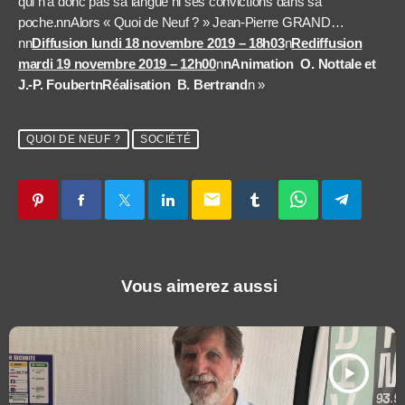
qui n’a donc pas sa langue ni ses convictions dans sa
poche.nnAlors « Quoi de Neuf ? » Jean-Pierre GRAND…
nn
Diffusion lundi 18 novembre 2019 – 18h03
n
Rediffusion
mardi 19 novembre 2019 – 12h00
n
n
Animation O. Nottale et
J.-P. Foubert
nRéalisation B. Bertrand
n »
QUOI DE NEUF ?
SOCIÉTÉ
email
Vous aimerez aussi
play_arrow