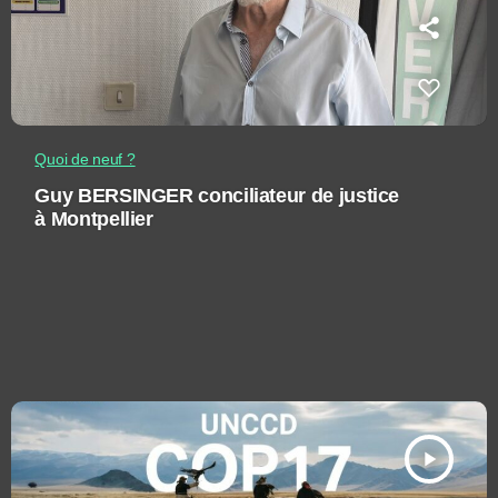
Quoi de neuf ?
Guy BERSINGER conciliateur de justice
à Montpellier
play_arrow