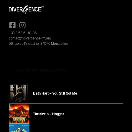
+33 9 52 61 81 36
contact@divergence-fm.org
56 rue de l'industrie, 34070 Montpellier
play_arrow
ÉCOUTER DIVERGENCE-FM
Beth Hart – You Still Got Me
Tinariwen – Hoggar