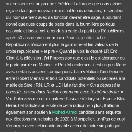
successeur est un proche : Frédéric Lafforgue que nous avions
reçu en tant que nouveau maire.nnDepuis deux ans, le sénateur
qui normalement avec sa fonction devrait être
sage, a pourtant
donné quelques coups de pieds dans la fourmilière politique
nationale et locale.nnIl a rendu sa carte du parti Les Républicains
après 50 ans de vie commune.n
Pour lui, je cite : « Les
Républicains n’incarnent plus le gaullisme et les valeurs de la
droite républicaine » et pire « Quand je vois le député LR Eric
Ciotti à la télévision , j’ai l’impression que c’est le collaborateur ou
le porte parole de Marine Le Pen !nLocalement il est un peu fâché
avec certains anciens compagnons. La révélation d’un déjeuner
entre Robert Ménard et trois candidats potentiels ou déclarés à la
mairie de Sète : RN, LR et UDI lui a fait dire «
On a dépassé la
porosité , on est dans l’action commune avec l’extrême droite.
»
Voir l’interview de notre confrère Pascale Viktory sur France Bleu
Hérault et l’article sur le site de cette radio.nnEn plus,
Il affiche
également son soutien à
Mohed Altrad
, candidat sans étiquette
aux élections municipales de 2020 à Montpellier…nnPas de quoi
s’ennuyer avec cet incontournable acteur de notre vie politique