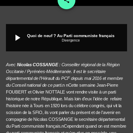
share
play_arrow
Quoi de neuf ? Au Parti communiste français
Divergence
Avec
Nicolas COSSANGE
: Conseiller régional de la Région
Occitanie / Pyrénées-Méditerranée. Il est le secrétaire
départemental de l’Hérault du PCF depuis mai 2016 et membre
du Conseil national de ce parti.
n
nCette semaine Jean-Pierre
FOUBERT et Olivier NOTTALE vont rendre visite à un parti
historique de notre République. Mais loin d’eux l’idée de refaire
l’histoire née à Tours en 1920 lors du célèbre congrès, qui vit la
scission de la SFIO, ils vont parler du présent et de l’avenir en
compagnie de Nicolas COSSANGE le secrétaire départemental
du Parti communiste français.nCependant quand on est membre
du parti communiste français et qu’en plus on possède une