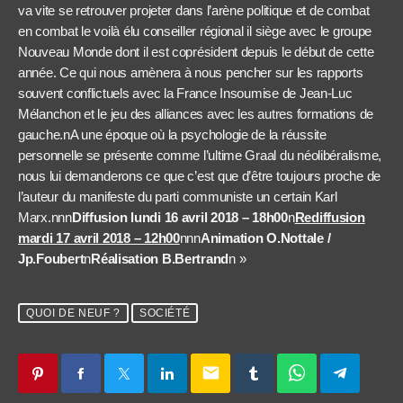
va vite se retrouver projeter dans l’arène politique et de combat
en combat le voilà élu conseiller régional il siège avec le groupe
Nouveau Monde dont il est coprésident depuis le début de cette
année. Ce qui nous amènera à nous pencher sur les rapports
souvent conflictuels avec la France Insoumise de Jean-Luc
Mélanchon et le jeu des alliances avec les autres formations de
gauche.nA une époque où la psychologie de la réussite
personnelle se présente comme l’ultime Graal du néolibéralisme,
nous lui demanderons ce que c’est que d’être toujours proche de
l’auteur du manifeste du parti communiste un certain Karl
Marx.nnn
Diffusion lundi 16 avril 2018 – 18h00
n
Rediffusion
mardi 17 avril 2018 – 12h00
nnn
Animation O.Nottale /
Jp.Foubert
n
Réalisation B.Bertrand
n »
QUOI DE NEUF ?
SOCIÉTÉ
email