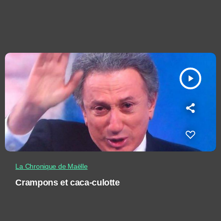
play_arrow
La Chronique de Maëlle
Crampons et caca-culotte