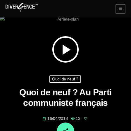
menu
play_arrow
Quoi de neuf ?
Quoi de neuf ? Au Parti
communiste français
16/04/2018
13
today
email