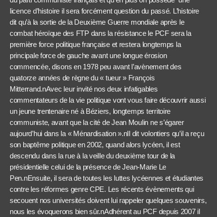
licence d’histoire il sera forcément question du passé. L’histoire
dit qu’à la sortie de la Deuxième Guerre mondiale après le
combat héroïque des FTP dans la résistance le PCF sera la
première force politique française et restera longtemps la
principale force de gauche avant une longue érosion
commencée, disons en 1978 peu avant l’avènement des
quatorze années de règne du « tueur » François
Mitterrand.nAvec leur invité nos deux infatigables
commentateurs de la vie politique vont vous faire découvrir aussi
un jeune trentenaire né à Béziers, longtemps territoire
communiste, avant que la cité de Jean Moulin ne s’égarer
aujourd’hui dans la « Ménardisation ».nIl dit volontiers qu’il a reçu
son baptême politique en 2002, quand alors lycéen, il est
descendu dans la rue à la veille du deuxième tour de la
présidentielle celui de la présence de Jean-Marie Le
Pen.nEnsuite, il sera de toutes les luttes lycéennes et étudiantes
contre les réformes genre CPE. Les récents évènements qui
secouent nos universités doivent lui rappeler quelques souvenirs,
nous les évoquerons bien sûr.nAdhérent au PCF depuis 2007 il