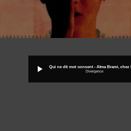
play_arrow
Divergence