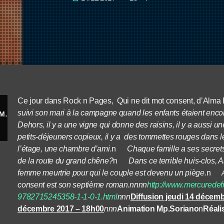
Ce jour dans Rock n Pages, Qui ne dit mot consent, d’Alma
suivi son mari à la campagne quand les enfants étaient encore 
Qui ne dit mot consent - Alma Brami, chez Mercure de France
Dehors, il y a une vigne qui donne des raisins, il y a aussi u
petits-déjeuners copieux, il y a des tommettes rouges dans le
l’étage, une chambre d’ami.
n
Chaque famille a ses secrets
de la route du grand chêne?
n
Dans ce terrible huis-clos, Al
femme meurtrie pour qui le couple est devenu un piège.
n
Alm
consent est son septième roman.nnnn
http://www.mercuredef
9782715245358-1-1-0-1.html
nnn
Diffusion jeudi 14 décem
décembre 2017 – 18h00
nnn
Animation Mp.Soriano
n
Réali