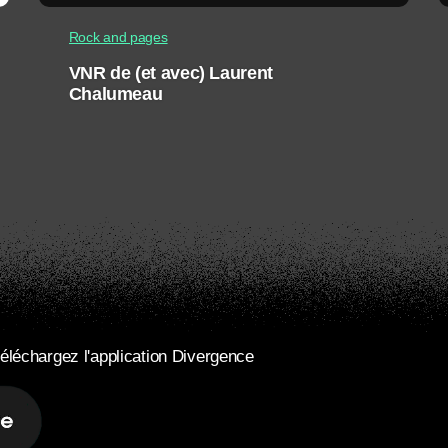
Rock and pages
VNR de (et avec) Laurent
Chalumeau
éléchargez l'application Divergence