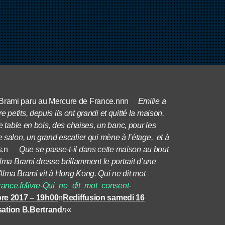
 Brami paru au Mercure de France.nnn
Emilie a
petits, depuis ils ont grandi et quitté la maison.
ne table en bois, des chaises, un banc, pour les
 salon, un grand escalier qui mène à l’étage, et à
.
n
Que se passe-t-il dans cette maison au bout
ma Brami dresse brillamment le portrait d’une
a Brami vit à Hong Kong. Qui ne dit mot
rance.fr/livre-Qui_ne_dit_mot_consent-
bre 2017 – 19h00
n
Rediffusion samedi 16
sation B.Bertrand
n
«