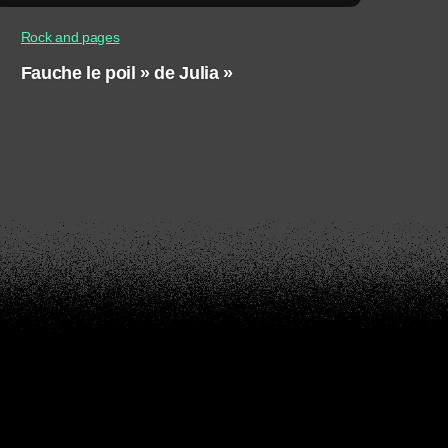
Rock and pages
Fauche le poil » de Julia »