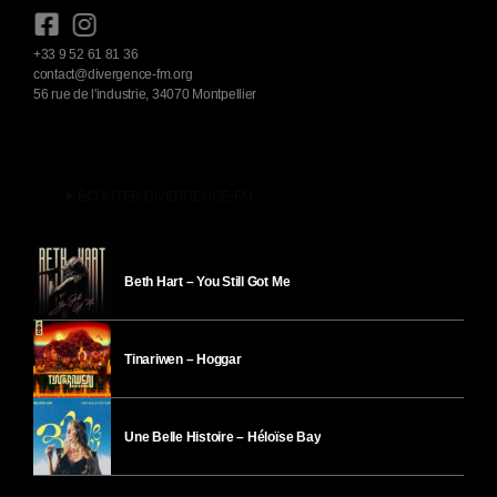
+33 9 52 61 81 36
contact@divergence-fm.org
56 rue de l'industrie, 34070 Montpellier
play_arrow
ÉCOUTER DIVERGENCE-FM
Beth Hart – You Still Got Me
Tinariwen – Hoggar
Une Belle Histoire – Héloïse Bay