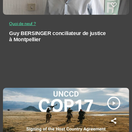
Quoi de neuf ?
Guy BERSINGER conciliateur de justice
à Montpellier
play_arrow