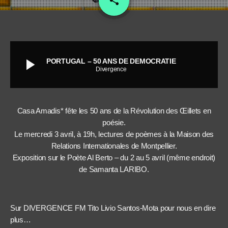
share
1
play_arrow
PORTUGAL – 50 ANS DE DEMOCRATIE
Divergence
Casa Amadis* fête les 50 ans de la Révolution des Œillets en
poésie.
Le mercredi 3 avril, à 19h, lectures de poèmes à la Maison des
Relations Internationales de Montpellier.
Exposition sur le Poète Al Berto – du 2 au 5 avril (même endroit)
de Samanta LARIBO.
Sur DIVERGENCE FM Tito Livio Santos-Mota pour nous en dire
plus…