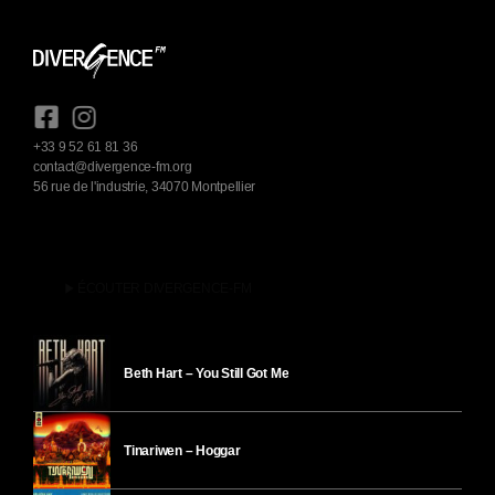
+33 9 52 61 81 36
contact@divergence-fm.org
56 rue de l'industrie, 34070 Montpellier
play_arrow
ÉCOUTER DIVERGENCE-FM
Beth Hart – You Still Got Me
Tinariwen – Hoggar