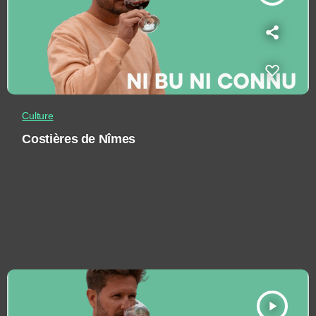
Culture
Costières de Nîmes
play_arrow