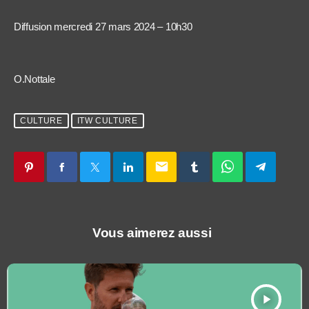
Diffusion mercredi 27 mars 2024 – 10h30
O.Nottale
CULTURE
ITW CULTURE
email
Vous aimerez aussi
play_arrow