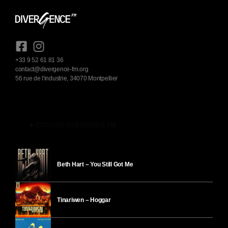
+33 9 52 61 81 36
contact@divergence-fm.org
56 rue de l'industrie, 34070 Montpellier
play_arrow
ÉCOUTER DIVERGENCE-FM
Beth Hart – You Still Got Me
Tinariwen – Hoggar