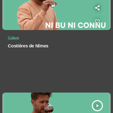
Culture
Costières de Nîmes
play_arrow