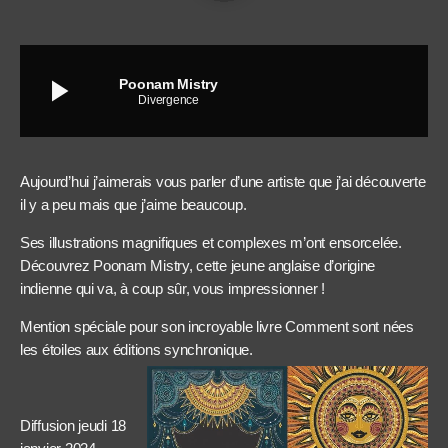
play_arrow
Poonam Mistry
Divergence
Aujourd’hui j’aimerais vous parler d’une artiste que j’ai découverte
il y a peu mais que j’aime beaucoup.
Ses illustrations magnifiques et complexes m’ont ensorcelée.
Découvrez Poonam Mistry, cette jeune anglaise d’origine
indienne qui va, à coup sûr, vous impressionner !
Mention spéciale pour son incroyable livre Comment sont nées
les étoiles aux éditions synchronique.
Diffusion jeudi 18