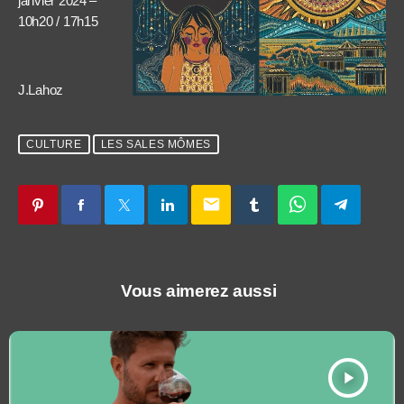
janvier 2024 –
10h20 / 17h15
J.Lahoz
CULTURE
LES SALES MÔMES
email
Vous aimerez aussi
play_arrow