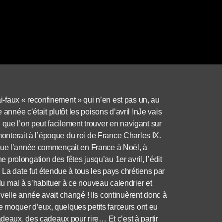
faux « reconfinement » qui n’en est pas un, au
 année c’était plutôt les poisons d’avril !nJe vais
 que l’on peut facilement trouver en navigant sur
emonterait à l’époque du roi de France Charles IX.
 que l’année commençait en France à Noël, à
prolongation des fêtes jusqu’au 1er avril, l’édit
 La date fut étendue à tous les pays chrétiens par
 mal à s’habituer à ce nouveau calendrier et
velle année avait changé ! Ils continuèrent donc à
 se moquer d’eux, quelques petits farceurs ont eu
adeaux, des cadeaux pour rire… Et c’est à partir