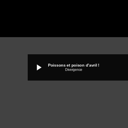
play_arrow
Poissons et poison d’avril !
Divergence