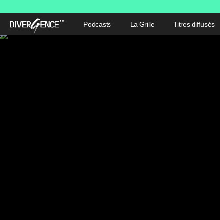
Podcasts
La Grille
Titres diffusés