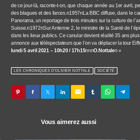
de ce jour-là, raconte-t-on, que chaque année au 1er avril, pe
des blagues et des farces.n1957nLa BBC diffuse, dans le ca
Panorama, un reportage de trois minutes sur la culture de l’a
Suisse.n1972nSur Antenne 2, le ministre de la Santé de l’ép
dans les lieux publics. Ce canular devient réalité 35 ans pl
annonce aux téléspectateurs que l’on va déplacer la tour Eif
lundi 5 avril 2021 – 10h20 / 17h15
nnn
O.Nottale
n »
LES CHRONIQUES D'OLIVIER NOTTALE
SOCIÉTÉ
email
Vous aimerez aussi