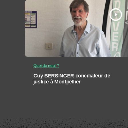
play_arrow
Quoi de neuf ?
Guy BERSINGER conciliateur de
justice à Montpellier