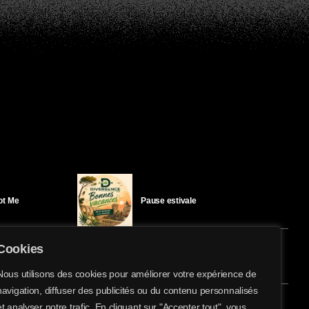
Got Me
Pause estivale
Cookies
Ici l’Ombre – mercredi 29 juillet
Nous utilisons des cookies pour améliorer votre expérience de
navigation, diffuser des publicités ou du contenu personnalisés
share
email
et analyser notre trafic. En cliquant sur "Accepter tout", vous