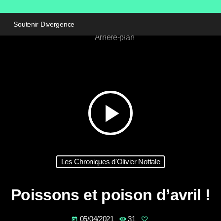
Soutenir Divergence
play_arrow
Les Chroniques d'Olivier Nottale
Poissons et poison d’avril !
05/04/2021
31
today