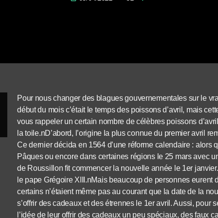
Pour nous changer des blagues gouvernementales sur le vrai-
début du mois c’était le temps des poissons d’avril, mais cette
vous rappeler un certain nombre de célèbres poissons d’avril
la toile.nD’abord, l’origine la plus connue du premier avril r
Ce dernier décida en 1564 d’une réforme calendaire : alors
Pâques ou encore dans certaines régions le 25 mars avec une 
de Roussillon fit commencer la nouvelle année le 1er janvier.
le pape Grégoire XIII.nMais beaucoup de personnes eurent du
certains n’étaient même pas au courant que la date de la nou
s’offrir des cadeaux et des étrennes le 1er avril. Aussi, pour
l’idée de leur offrir des cadeaux un peu spéciaux, des faux c