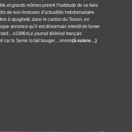
tits et grands mômes prirent l’habitude de se faire
dre de son émission d’actualités hebdomadaire
rbre à spaghetti, dans le canton du Tessin, en
oque annonce qu’il est désormais interdit de fumer
us tard…n1986nLe journal télévisé français
fel car la Seine la fait bouger…nnnnn
(à suivre…)