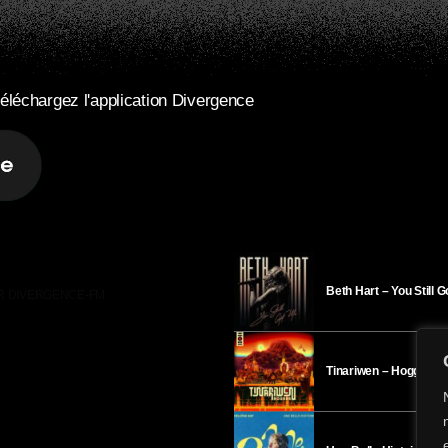
éléchargez l'application Divergence
Beth Hart – You Still 
R DIVERGENCE-FM
Tinariwen – Hoggar