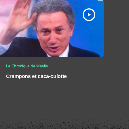
play_arrow
La Chronique de Maëlle
Crampons et caca-culotte