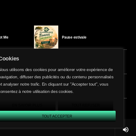
Got Me
Pause estivale
Cookies
Ici l’Ombre – mercredi 29 juillet
Nous utilisons des cookies pour améliorer votre expérience de
navigation, diffuser des publicités ou du contenu personnalisés
share
email
et analyser notre trafic. En cliquant sur "Accepter tout", vous
éloïse Bay
Ici l’Ombre – mardi 28 juillet
consentez à notre utilisation des cookies.
EN SAVOIR PLUS
TOUT REFUSER
TOUT ACCEPTER
volume_up