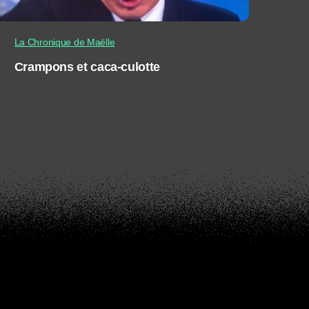
La Chronique de Maëlle
Crampons et caca-culotte