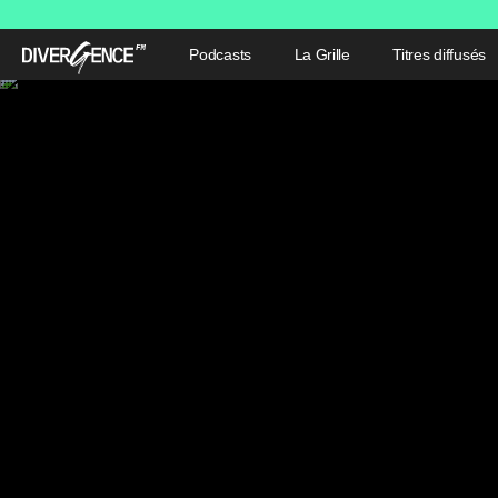
Podcasts
La Grille
Titres diffusés