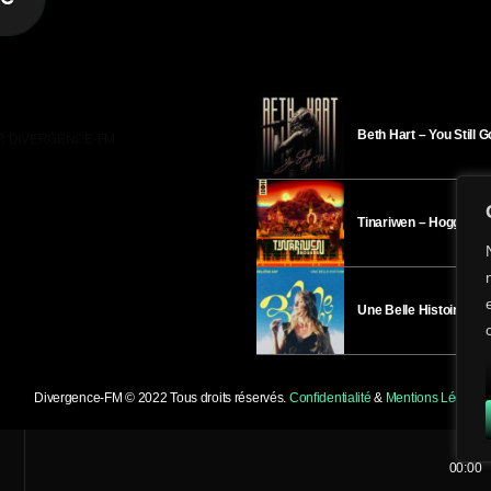
Beth Hart – You Still 
R DIVERGENCE-FM
Tinariwen – Hoggar
Une Belle Histoire – H
Divergence-FM © 2022 Tous droits réservés.
Confidentialité
&
Mentions Légales
.
00:00