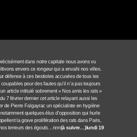
 précisément dans notre capitale nous avons vu
ultivons envers ce rongeur qui a envahi nos villes.
eur défense à ces bestioles accusées de tous les
 coupables pour des fautes qu’il n’a pas toujours
n article intitulé sobrement « Nos amis les rats »
 février dernier cet article relayant aussi les
ier de Pierre Falgayrac un spécialiste en hygiène
s notamment quelques élus d’opposition qui hurle
pellent la grave prolifération des rats dans Paris,
a nos terreurs des égouts…nnn
(à suivre…)lundi 19