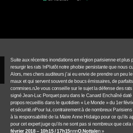
Suite aux récentes inondations en région parisienne et plus
resurgir les rats !nPlutôt notre phobie persistante que nous c
Alors, mes chers auditeurs j’ai eu envie de prendre un peu l
maux et qui servent souvent de boucs émissaires, de parfaits
commises.nJe vous conseille sur le sujet la défense des rats u
signé Jean-Luc Porquet paru dans le Canard Enchaîné daté du 7
propos recueillis dans le quotidien « Le Monde » du 1er févr
et sécurité.nPour lui, contrairement à de nombreux Parisien
à la responsabilité de la Maire Anne Hidalgo pour ce qu’ils ap
pour cet expert juge qu’ils ne sont pas si nombreux que cel
février 2018 – 10h15 / 17h15
nnn
O.Nottale
n »