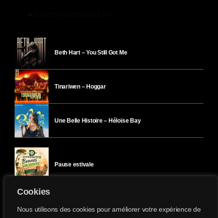
play_arrow
ÉCOUTER DIVERGENCE-FM
Beth Hart – You Still Got Me
Tinariwen – Hoggar
Une Belle Histoire – Héloïse Bay
Pause estivale
Cookies
Ici l’Ombre – mercredi 29 juillet
Nous utilisons des cookies pour améliorer votre expérience de