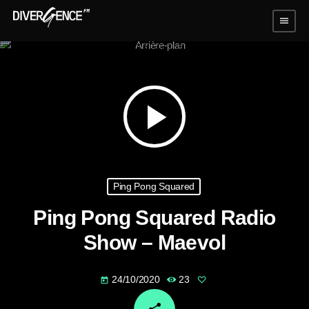
menu
play_arrow
Ping Pong Squared
Ping Pong Squared Radio
Show – Maevol
24/10/2020
23
today
email