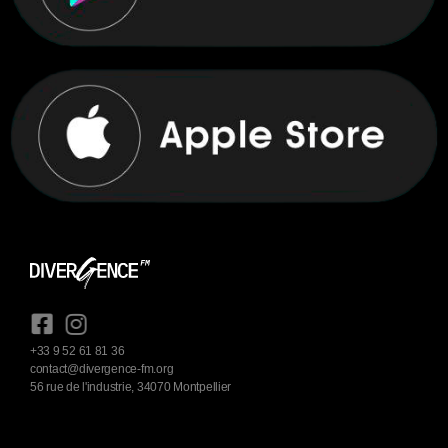
+33 9 52 61 81 36
contact@divergence-fm.org
56 rue de l'industrie, 34070 Montpellier