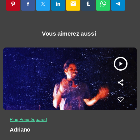
email
Vous aimerez aussi
play_arrow
Ping Pong Squared
Adriano