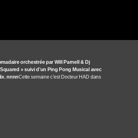
daire orchestrée par Will Parnell & Dj
Squared » suivi d’un Ping Pong Musical avec
Mix. nnnn
Cette semaine c’est Docteur HAD dans