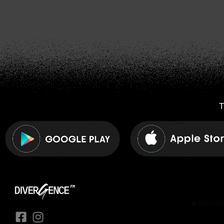
T
play_arrow
ÉCOUTE