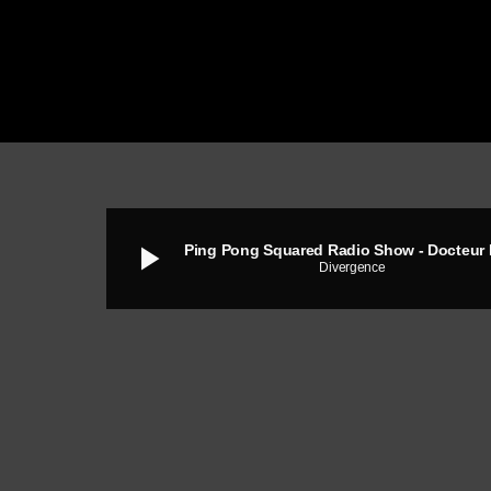
play_arrow
Ping Pong Squared Radio Show - Docteur
Divergence