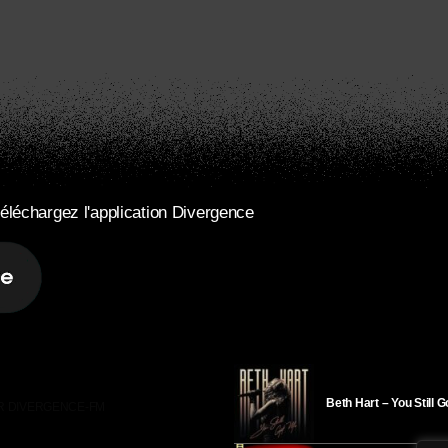
éléchargez l'application Divergence
Beth Hart – You Still 
R DIVERGENCE-FM