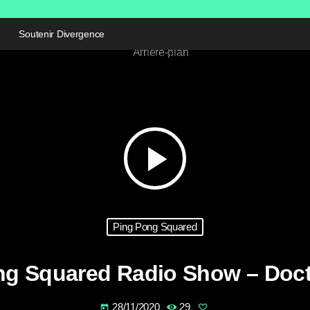
Soutenir Divergence
play_arrow
Ping Pong Squared
ng Squared Radio Show – Doc
28/11/2020
29
today