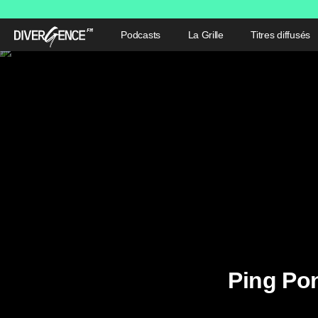
Podcasts
La Grille
Titres diffusés
Ping Po