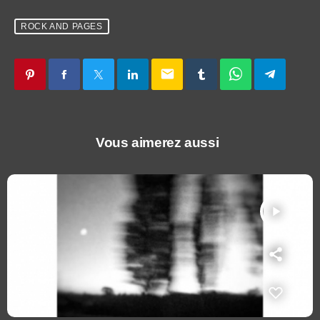
ROCK AND PAGES
email
Vous aimerez aussi
play_arrow