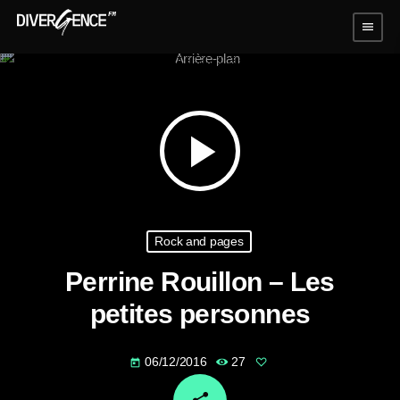
menu
play_arrow
Rock and pages
Perrine Rouillon – Les
petites personnes
06/12/2016
27
today
email