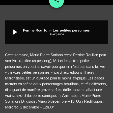
share
play_arrow
Perrine Rouillon - Les petites personnes
Divergence
Cette semaine, Marie-Pierre Soriano reçoit Perrine Rouillon pour
son livre (au titre un peu long), Moi et les autres petites
personnes on voudrait savoir pourquoi on n’est pas dans le livre
« . n »Les petites personnes », parut aux éditions Thierry
Marchaisse, est un ouvrage pour le moins atypique. Les pages
mettent en scène deux personnages brouillons, et très différents,
dialoguant de manière grave parfois, drôle souvent, alliant une
vrai schizo-philosophie comique. nnAnimateur : Marie-Pierre
SorianonnDiffusion : Mardi 6 décembre – 19h00nnRediffusion :
Mercredi 2 décembre – 12h30″