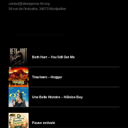
contact@divergence-fm.org
56 rue de l'industrie, 34070 Montpellier
play_arrow
ÉCOUTER DIVERGENCE-FM
Beth Hart – You Still Got Me
Tinariwen – Hoggar
Une Belle Histoire – Héloïse Bay
Pause estivale