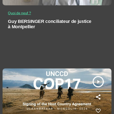
Quoi de neuf ?
Guy BERSINGER conciliateur de justice
à Montpellier
play_arrow