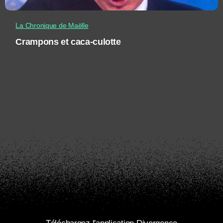
La Chronique de Maëlle
Crampons et caca-culotte