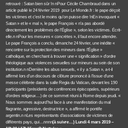
retrouvé : Satan bien sûr !n nPour Cécile Chambraud dans un
article publié le 24 février 2019 pour Le Monde.fr : le pape déçoit
les victimes et c’est le moins qu’on puisse dire !nEn invoquant «
Satan » et le « mal », le pape François « n’a pas abordé
directement les problèmes de l’Église », selon les victimes. Écrit-
elle.n nPour les mesures « concrètes », il faut encore attendre.
Le pape François a conclu, dimanche 24 février, une inédite «
rencontre sur la protection des mineurs dans l’Église »
catholique, en cherchant à trouver une « signification » d’ordre
théologique aux violences sexuelles sur mineurs au sein de son
institution.n nDerrière les abus sexuels, « il y a Satan », a-t-il
affirmé lors d’un discours de clôture prononcé à l’issue d’une
messe célébrée dans la salle Regia du Vatican, devant les 190
participants (présidents de conférences épiscopales, supérieurs
d’ordres religieux…) de ce sommet réuni à Rome depuis jeudi. «
Nous sommes aujourd’hui face à une manifestation du mal
flagrante, agressive, destructrice », a affirmé le pontife
argentin.n nLes représentants d’associations de victimes de
différents pays, qui…nnnn
(à suivre…) Lundi 4 mars 2019 –