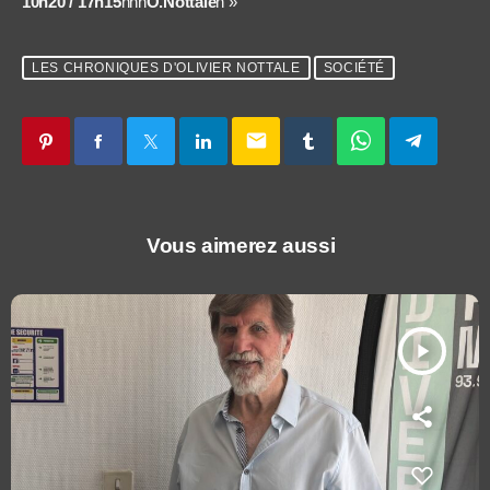
10h20 / 17h15
nnn
O.Nottale
n »
LES CHRONIQUES D'OLIVIER NOTTALE
SOCIÉTÉ
email
Vous aimerez aussi
play_arrow