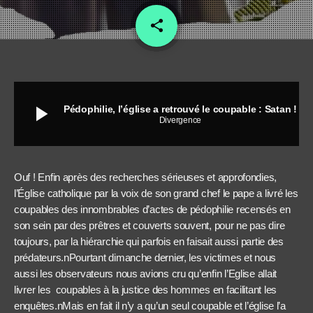
share
email
play_arrow
Pédophilie, l’église a retrouvé le coupable : Satan !
Divergence
Ouf ! Enfin après des recherches sérieuses et approfondies,
l’Église catholique par la voix de son grand chef le pape a livré les
coupables des innombrables d’actes de pédophilie recensés en
son sein par des prêtres et couverts souvent, pour ne pas dire
toujours, par la hiérarchie qui parfois en faisait aussi partie des
prédateurs.nPourtant dimanche dernier, les victimes et nous
aussi les observateurs nous avions cru qu’enfin l’Eglise allait
livrer les coupables à la justice des hommes en facilitant les
enquêtes.nMais en fait il n’y a qu’un seul coupable et l’église l’a