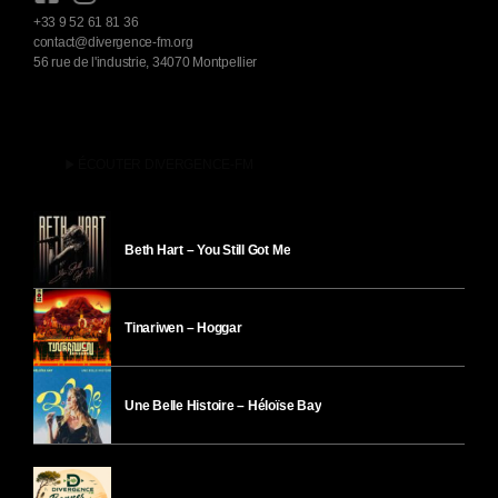
+33 9 52 61 81 36
contact@divergence-fm.org
56 rue de l'industrie, 34070 Montpellier
play_arrow
ÉCOUTER DIVERGENCE-FM
Beth Hart – You Still Got Me
Tinariwen – Hoggar
Une Belle Histoire – Héloïse Bay