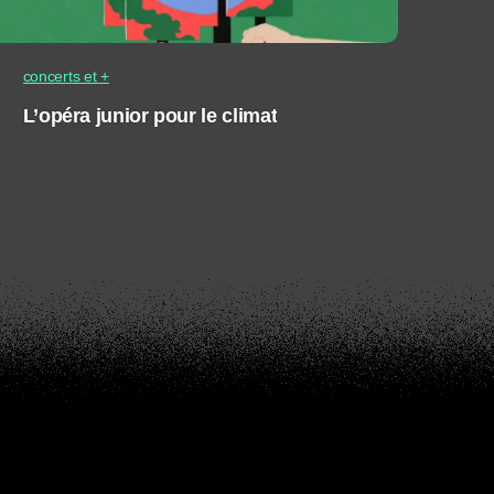
concerts et +
L’opéra junior pour le climat