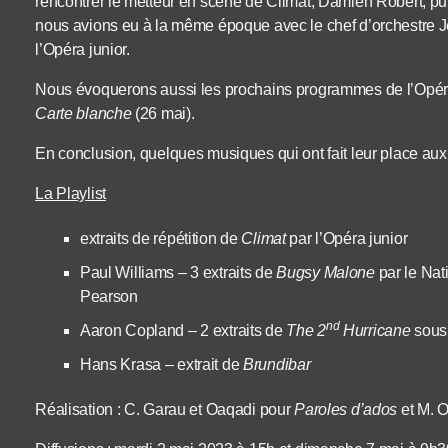
rencontrer le metteur en scène de Climat, Damien Robert, pui
nous avions eu à la même époque avec le chef d’orchestre J
l’Opéra junior.
Nous évoquerons aussi les prochains programmes de l’Opér
Carte blanche
(26 mai).
En conclusion, quelques musiques qui ont fait leur place aux 
La Playlist
extraits de répétition de
Climat
par l’Opéra junior
Paul Williams – 3 extraits de
Bugsy Malone
par le Nat
Pearson
nd
Aaron Copland – 2 extraits de
The 2
Hurricane
sous 
Hans Krasa – extrait de
Brundibar
Réalisation : C. Garau et Oaqadi pour
Paroles d’ados
et M. 