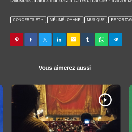
Diffusions : mardi 2 mai 2023 à 15h et dimanche 7 mai à 9h3
CONCERTS ET +
MÉLIMÉLOMANE
MUSIQUE
REPORTAG
email
Vous aimerez aussi
play_arrow