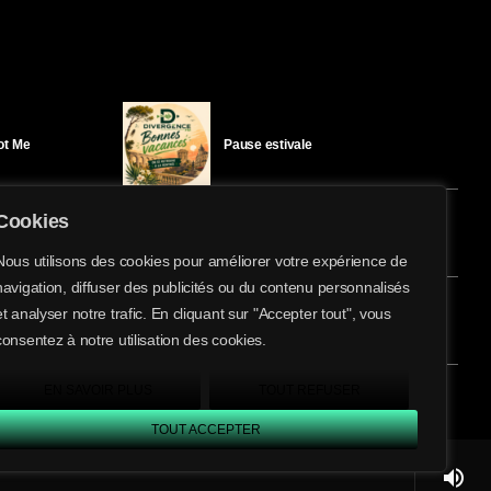
Got Me
Pause estivale
Cookies
Ici l’Ombre – mercredi 29 juillet
Nous utilisons des cookies pour améliorer votre expérience de
navigation, diffuser des publicités ou du contenu personnalisés
share
email
et analyser notre trafic. En cliquant sur "Accepter tout", vous
éloïse Bay
Ici l’Ombre – mardi 28 juillet
consentez à notre utilisation des cookies.
EN SAVOIR PLUS
TOUT REFUSER
TOUT ACCEPTER
volume_up