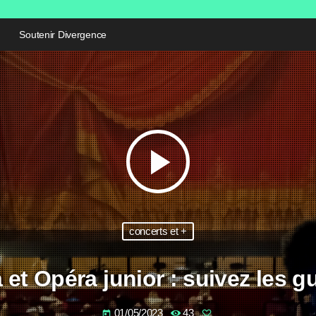
Soutenir Divergence
play_arrow
concerts et +
 et Opéra junior : suivez les gu
01/05/2023
43
today