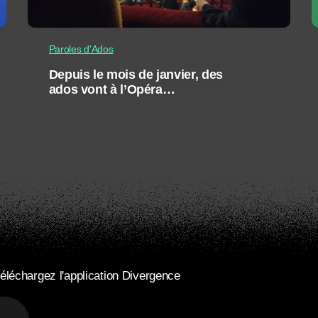
Paroles d'Ados
Depuis le mois de janvier, des
ados vont à l’Opéra…
éléchargez l'application Divergence