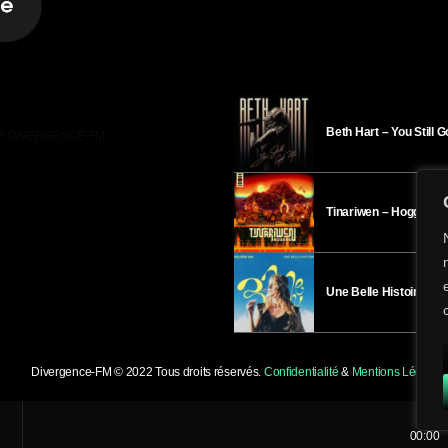
Beth Hart – You Still 
R DIVERGENCE-FM
Tinariwen – Hoggar
Une Belle Histoire – H
Divergence-FM © 2022 Tous droits réservés.
Confidentialité
&
Mentions Légales
.
00:00