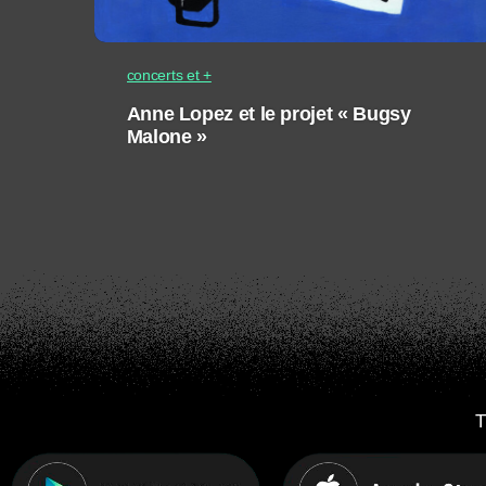
concerts et +
Anne Lopez et le projet « Bugsy
Malone »
T