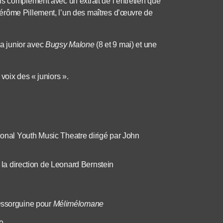
s complément avec un extrait de l’entretien que
érôme Pillement, l’un des maîtres d’œuvre de
a junior avec
Bugsy Malone
(8 et 9 mai) et une
voix des « juniors ».
ional Youth Music Theatre dirigé par John
la direction de Leonard Bernstein
Ossorguine pour
Mélimélomane