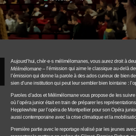
Aujourd’hui, chèr
·
e
·
s mélimélomanes, vous aurez droit à deux
l’émission qui aime le classique au-delà de
M
élimélomane –
l’émission qui donne la parole à des ados curieux de bien d
sien d’une institution qui peut leur sembler bien lointaine : l’
Paroles d’ados et Mélimélomane vous propose de les suivre d
où l’opéra junior était en train de préparer les représentat
Hepplewhite par l’opéra de Montpellier pour son Opéra juni
aussi contemporaine avec la crise climatique et la mobilisat
Première partie avec le reportage réalisé par les jeunes avec