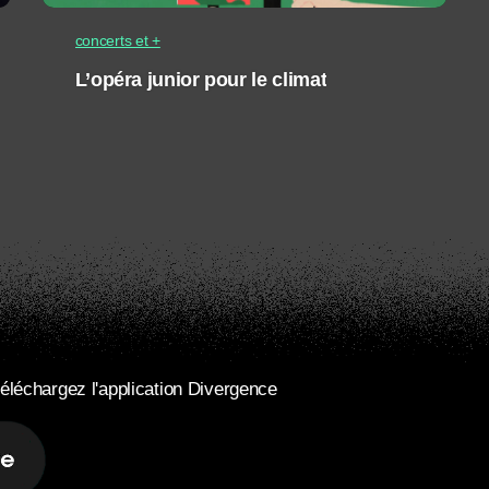
concerts et +
L’opéra junior pour le climat
éléchargez l'application Divergence