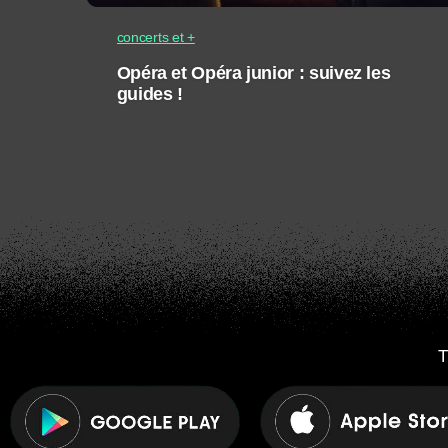
concerts et +
Opéra et Opéra junior : suivez les
guides !
T