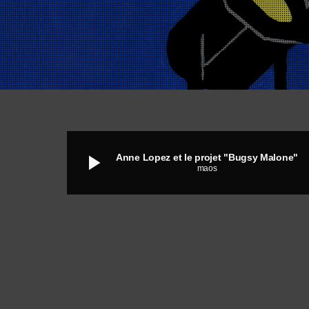
play_arrow
Anne Lopez et le projet "Bugsy Malone"
maos