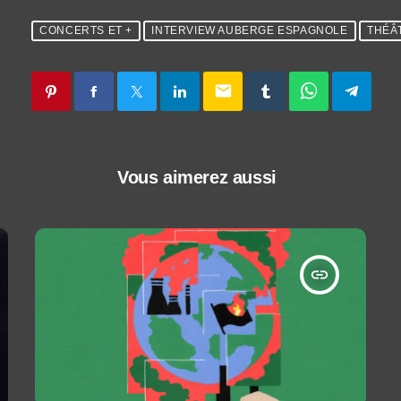
CONCERTS ET +
INTERVIEW AUBERGE ESPAGNOLE
THÉÂ
email
Vous aimerez aussi
insert_link