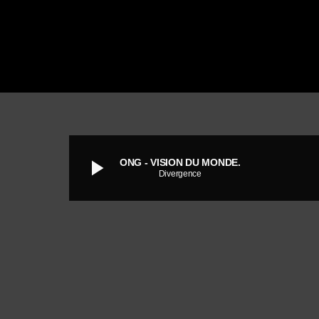
play_arrow
ONG - VISION DU MONDE.
Divergence