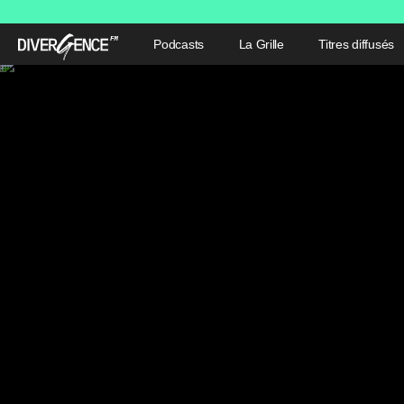
Podcasts
La Grille
Titres diffusés