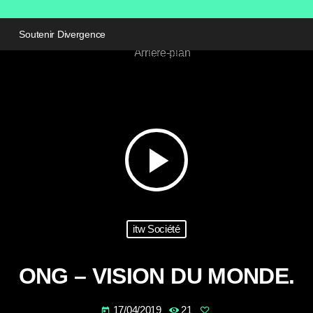
Soutenir Divergence
play_arrow
itw Société
ONG – VISION DU MONDE.
17/04/2019
21
today