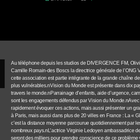
Au téléphone depuis les studios de DIVERGENCE FM, Olivier
Camille Romain-des Boscs la directrice générale de l’ON
cette association est partie intégrante de la grande chaîne de
plus vulnérables.nVision du Monde est présente dans dix pay
travers le monde.nParrainage d’enfants, aide d’urgence, cam
sont les engagements défendus par Vision du Monde.nAvec
rapidement évoquer ces actions, mais aussi présenter un gr
à Paris, mais aussi dans plus de 20 villes en France : La « G
c’est la distance moyenne parcourue quotidiennement par les
nombreux pays.nL’actrice Virginie Ledoyen ambassadrice de 
seront des milliers pour prendre conscience de ce problème vi