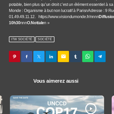
potable, bien plus qu’un droit c’est un élément essentiel à 
Monde : Organisme à but non lucratif à ParisnAdresse : 9 R
01.49.49.11.12. https://www.visiondumonde.fr/nnnn
Diffusio
10h30
nnn
O.Nottale
n »
ITW SOCIÉTÉ
SOCIÉTÉ
email
Vous aimerez aussi
play_arrow