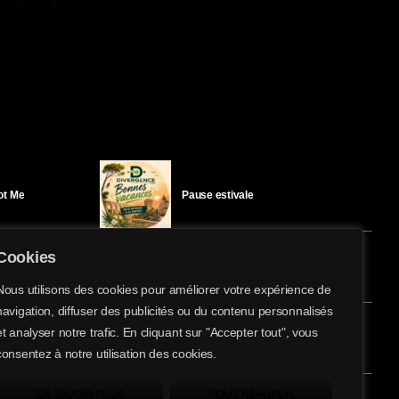
Got Me
Pause estivale
Cookies
Ici l’Ombre – mercredi 29 juillet
Nous utilisons des cookies pour améliorer votre expérience de
navigation, diffuser des publicités ou du contenu personnalisés
share
email
et analyser notre trafic. En cliquant sur "Accepter tout", vous
éloïse Bay
Ici l’Ombre – mardi 28 juillet
consentez à notre utilisation des cookies.
EN SAVOIR PLUS
TOUT REFUSER