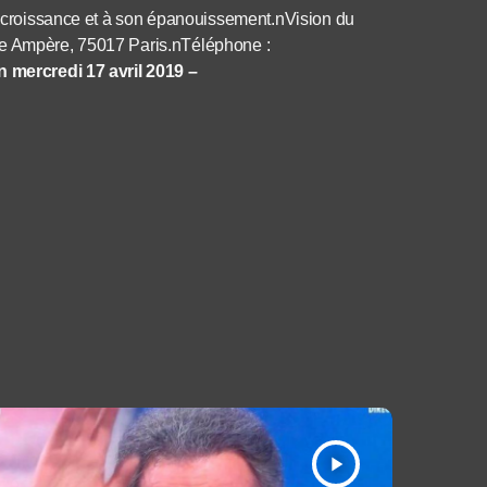
sa croissance et à son épanouissement.nVision du
ue Ampère, 75017 Paris.nTéléphone :
n mercredi 17 avril 2019 –
play_arrow