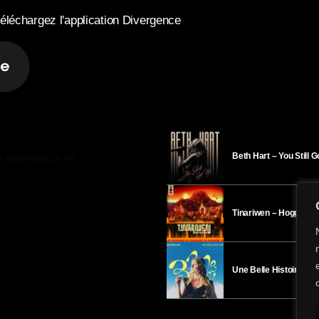
éléchargez l'application Divergence
Beth Hart – You Still 
R DIVERGENCE-FM
Tinariwen – Hoggar
Une Belle Histoire – H