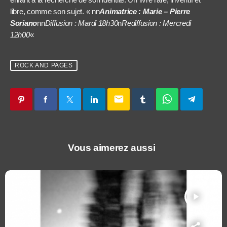
libre, comme son sujet. « nn
Animatrice : Marie – Pierre
Soriano
nn
Diffusion : Mardi 18h30
n
Rediffusion : Mercredi
12h00
«
ROCK AND PAGES
email
Vous aimerez aussi
play_arrow