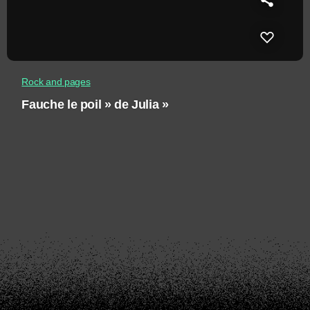
Rock and pages
Fauche le poil » de Julia »