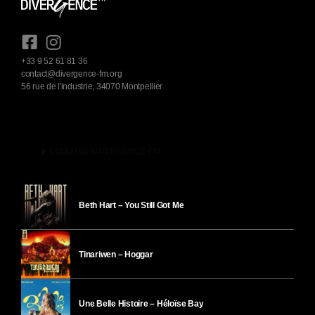
+33 9 52 61 81 36
contact@divergence-fm.org
56 rue de l'industrie, 34070 Montpellier
play_arrow
ÉCOUTER DIVERGENCE-FM
Beth Hart – You Still Got Me
Tinariwen – Hoggar
Une Belle Histoire – Héloïse Bay