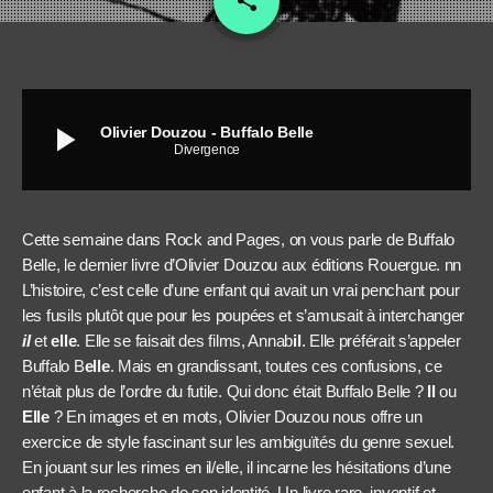
share
play_arrow
Olivier Douzou - Buffalo Belle
Divergence
Cette semaine dans Rock and Pages, on vous parle de Buffalo
Belle, le dernier livre d’Olivier Douzou aux éditions Rouergue. nn
L’histoire, c’est celle d’une enfant qui avait un vrai penchant pour
les fusils plutôt que pour les poupées et s’amusait à interchanger
il
et
elle
. Elle se faisait des films, Annab
il
. Elle préférait s’appeler
Buffalo B
elle
. Mais en grandissant, toutes ces confusions, ce
n’était plus de l’ordre du futile. Qui donc était Buffalo Belle ?
Il
ou
Elle
? En images et en mots, Olivier Douzou nous offre un
exercice de style fascinant sur les ambiguïtés du genre sexuel.
En jouant sur les rimes en il/elle, il incarne les hésitations d’une
enfant à la recherche de son identité. Un livre rare, inventif et