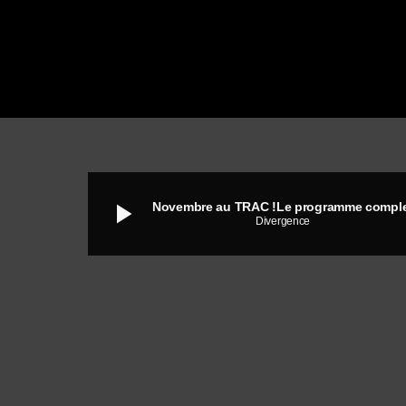
play_arrow
Novembre au TRAC !Le programme compl
Divergence