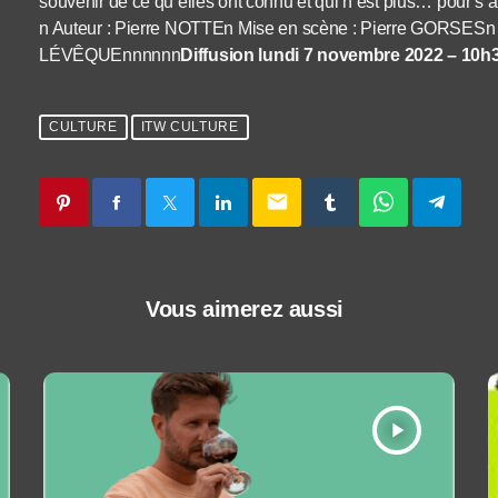
souvenir de ce qu’elles ont connu et qui n’est plus… pour s’a
n Auteur : Pierre NOTTEn Mise en scène : Pierre GORSESn 
LÉVÊQUEnnnnnn
Diffusion lundi 7 novembre 2022 – 10h3
CULTURE
ITW CULTURE
email
Vous aimerez aussi
play_arrow