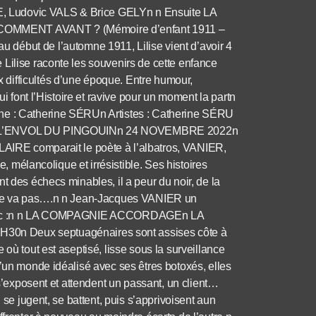
, Ludovic VALS & Brice GELYn n Ensuite LA
MMENT AVANT ? (Mémoire d’enfant 1911 –
ut de l’automne 1911, Lilise vient d’avoir 4
Lilise raconte les souvenirs de cette enfance
difficultés d’une époque. Entre humour,
ui font l’Histoire et ravive pour un moment la partn
ène : Catherine SÉRUn Artistes : Catherine SÉRU
 L’ENVOL DU PINGOUINn 24 NOVEMBRE 2022n
E comparait le poète à l’albatros, VANIER,
e, mélancolique et irrésistible. Ses histoires
t des échecs minables, il a peur du noir, de la
il ne va pas….n n Jean-Jacques VANIER un
é avec :n n LA COMPAGNIE ACCORDAGEn LA
Deux septuagénaires sont assises côte à
où tout est aseptisé, lisse sous la surveillance
d’un monde idéalisé avec ses êtres botoxés, elles
 s’exposent et attendent un passant, un client…
 se jugent, se battent, puis s’apprivoisent aun