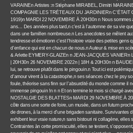
VARAINEn Artistes :n Stéphane MIRABEL, Dimitri MARAINE
COMPAGNIE LES TRÉTEAUX DU JARDINIERn C’ÉTAIT CO
1919)n MARDI 22 NOVEMBRE À 20H30n n Nous sommes au déb
ans… Des années plus tard,n c’est à l’automne de sa vie que 
dans une famillen nombreuse.n Les anecdotes se mêlent aux 
tendresse et émotionn c’est l’histoire vraie des petites gens q
d’enfance qui est en chacun de nous.n Auteur & mise en sc
& Arlette EYMERY-GLAIZEn n JEAN-JACQUES VANIERn
| 20H30n 26 NOVEMBRE 2022n | 18H & 20H30n n BAUDELAIR
lui, se retrouve plutôt dans le pingouin.n Tout ici est polémiqu
d’amour virent à la catastrophe,n ses séances chez le psy son
foule, théorise sans finn sur l’absurdité du monde comme 
immense pingouin !n n n Et on termine le mois si charg
NOSTALGIE DES BLATTESn MARDI 29 NOVEMBRE À 20H30n 
côte dans une sorte de foire, un musée, dans un futurn proche 
de drones, à la merci d’une brigaden sanitaire. Survivantes 
exhibent leur vraie nature,n sans bistouri ni collagène, elles
Contraintes àn cette promiscuité, elles se testent, s’opposent,