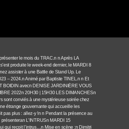
présenter le mois du TRAC.n n Après LA
 produite le week-end dernier, le MARDI 8
 assister à une Battle de Stand Up. Le
23 – 2024.n Animé par Baptiste TINEL.n n Et
IBAUT BOIDIN avecn DENISE JARDINIÈRE VOUS
OVEMBRE 2022n 20H30 | 15H30 LES DIMANCHESn
urs sont conviés à une mystérieuse soirée chez
 une étrange gouvernante qui accueille les
 pas plus : allez-y !n n Pendant la présence au
présenteran L’INTRUSn MARDI 15
i reçoit l’intrus…n Mise en scène :n Dimitri