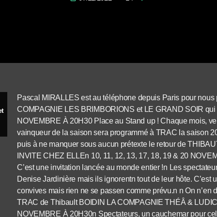
Pascal MIRALLES est au téléphone depuis Paris pour nous 
COMPAGNIE LES BRIMBORIONS et LE GRAND SOIR qui s’est
et
NOVEMBRE À 20H30 Place au Stand up ! Chaque mois, venez
vainqueur de la saison sera programmé à TRAC la saison 20
puis à ne manquer sous aucun prétexte le retour de TH
INVITE CHEZ ELLEn 10, 11, 12, 13, 17, 18, 19 & 20 N
C’est une invitation lancée au monde entier !n Les spectate
Denise Jardinière mais ils ignorentn tout de leur hôte. C’est
convives mais rien ne se passen comme prévu.n n On n’en dit
TRAC de Thibault BOIDIN LA COMPAGNIE THÉÂ & LUDIC 
NOVEMBRE À 20H30n Spectateurs, un cauchemar pour celui qu