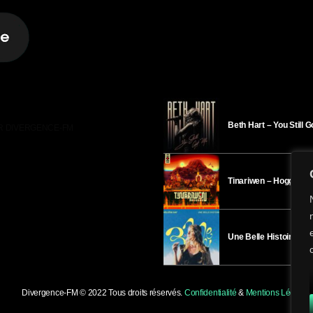
Beth Hart – You Still 
R DIVERGENCE-FM
Tinariwen – Hoggar
Une Belle Histoire – H
Divergence-FM © 2022 Tous droits réservés.
Confidentialité
&
Mentions Légales
.