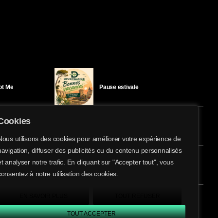
Got Me
Pause estivale
Cookies
Ici l’Ombre – mercredi 29 juillet
Nous utilisons des cookies pour améliorer votre expérience de
navigation, diffuser des publicités ou du contenu personnalisés
share
email
et analyser notre trafic. En cliquant sur "Accepter tout", vous
éloïse Bay
Ici l’Ombre – mardi 28 juillet
consentez à notre utilisation des cookies.
EN SAVOIR PLUS
TOUT REFUSER
TOUT ACCEPTER