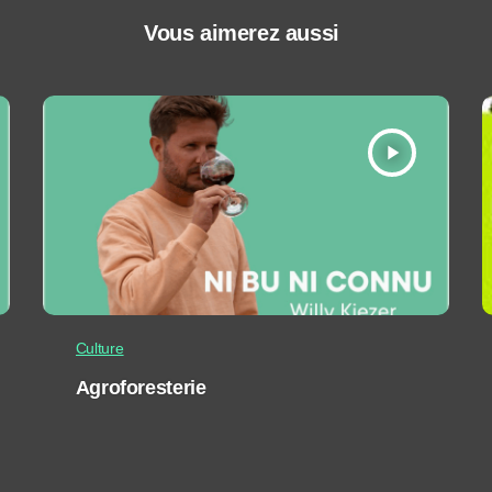
Vous aimerez aussi
play_arrow
Culture
Agroforesterie