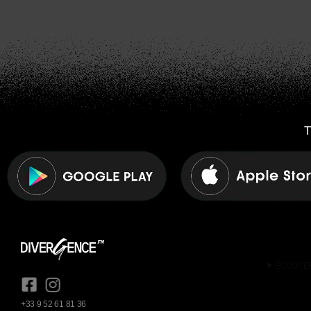
T
play_arrow
ÉCOUTE
+33 9 52 61 81 36