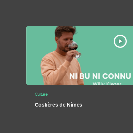
play_arrow
Culture
Costières de Nîmes