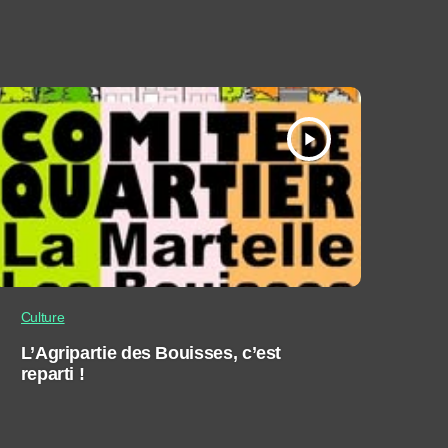
play_arrow
Culture
L’Agripartie des Bouisses, c’est
reparti !