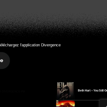
éléchargez l'application Divergence
Beth Hart – You Still 
R DIVERGENCE-FM