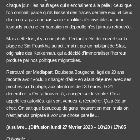
chaque jour : les naufrages qui s’enchaînent à la pelle ; ceux que
l’on connaît, parce qu’ils laissent des traces derrière eux, et ceux
dont on n’a pas connaissance, qualifiés d’« invisibles », pour
lesquels aucune embarcation ni dépouille n’est jamais retrouvée.
Mais cette fois, il y a une photo. L’enfant a été découvert sur la
plage de Sidi Founkhal au petit matin, par un habitant de Sfax,
originaire des Kerkennah, qui a décidé d’immortaliser l’horreur
produite par nos politiques migratoires.
Retrouvé par Mediapart, Boulbeba Bougacha, âgé de 20 ans,
raconte avoir voulu « changer d’air » en allant déjeuner avec ses
proches sur la plage, aux alentours de 13 heures, le 24
décembre. « On l’a trouvée là, allongée sur le ventre. On a
appelé les autorités, qui sont venues la récupérer. Ça a été un
choc. On sait que beaucoup de gens meurent en mer, mais on
n’est jamais préparé à voir une chose pareille…
(à suivre…)Diffusion lundi 27 février 2023 – 10h20 / 17h05
O.Nottale