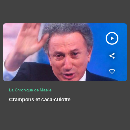
play_arrow
La Chronique de Maëlle
Crampons et caca-culotte