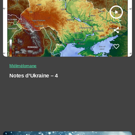
play_arrow
Mélimélomane
Notes d’Ukraine – 4