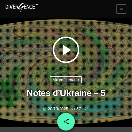
menu
play_arrow
Mélimélomane
Notes d’Ukraine – 5
20/10/2025
37
today
share
email