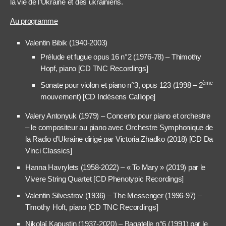
la vie de l’Ukraine et des ukrainiens.
Au programme
Valentin Bibik (1940-2003)
Prélude et fugue opus 16 n°2 (1976-78) – Thimothy
Hopf, piano [CD TNC Recordings]
ème
Sonate pour violon et piano n°3, opus 123 (1998 – 2
mouvement) [CD Indésens Calliope]
Valery Antonyuk (1979) – Concerto pour piano et orchestre
– le compositeur au piano avec Orchestre Symphonique de
la Radio d’Ukraine dirigé par Victoria Zhadko (2018) [CD Da
Vinci Classics]
Hanna Havrylets (1958-2022) – « To Mary » (2019) par le
Vivere String Quartet [CD Phenotypic Recordings]
Valentin Silvestrov (1936) – The Messenger (1996-97) –
Timothy Hoft, piano [CD TNC Recordings]
Nikolaï Kapustin (1937-2020) – Bagatelle n°6 (1991) par le