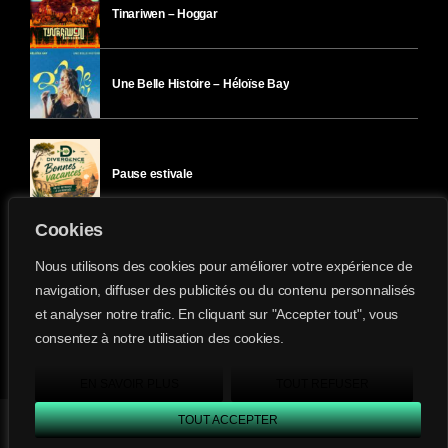
Tinariwen – Hoggar
Une Belle Histoire – Héloïse Bay
Pause estivale
Cookies
Ici l’Ombre – mercredi 29 juillet
Nous utilisons des cookies pour améliorer votre expérience de
navigation, diffuser des publicités ou du contenu personnalisés
et analyser notre trafic. En cliquant sur "Accepter tout", vous
Ici l’Ombre – mardi 28 juillet
consentez à notre utilisation des cookies.
Divergence-FM © 2022 Tous droits réservés.
Confidentialité
&
Mentions Légales
.
EN SAVOIR PLUS
TOUT REFUSER
TOUT ACCEPTER
Divergence FM
play_arrow
keyboard_arrow_right