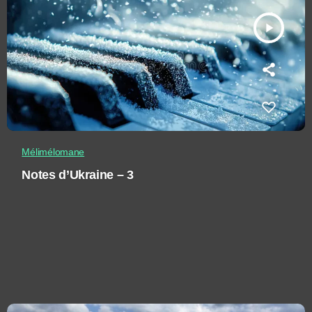
play_arrow
Mélimélomane
Notes d’Ukraine – 3