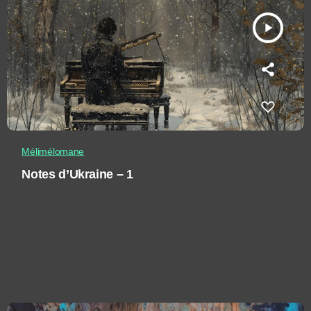
play_arrow
Mélimélomane
Notes d’Ukraine – 1