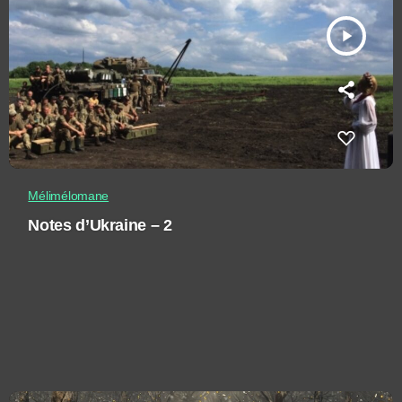
play_arrow
Mélimélomane
Notes d’Ukraine – 2