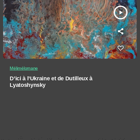
play_arrow
Mélimélomane
D’ici à l’Ukraine et de Dutilleux à
Lyatoshynsky