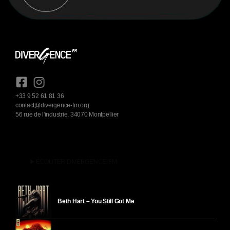
+33 9 52 61 81 36
contact@divergence-fm.org
56 rue de l'industrie, 34070 Montpellier
play_arrow
ÉCOUTER DIVERGENCE-FM
Beth Hart – You Still Got Me