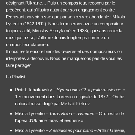
désignant l’Ukraine… Puis un compositeur, reconnu par le
précédent, qui s’illustra autant par son engagement contre
l’écrasant pouvoir russe que par son œuvre abondante : Mikola
Lysenko (1842-1912). Nous terminerons avec un compositeur
toujours actif, Miroslav Skoryk (né en 1938), qui sans renier la
musique russe, s’affirme depuis longtemps comme un
compositeur ukrainien.
Il nous reste encore bien des œuvres et des compositeurs ou
interprètes à découvrir. Nous ne manquerons pas de vous les
faire partager.
La Playlist
Piotr I. Tchaikovsky –
Symphonie n°2, « petite russienne »
,
1er mouvement dans la version originale de 1872 – Orche
national russe dirigé par Mikhaïl Pletnev
Mikola Lysenko –
Taras Bulba – ouverture
– Orchestre de
l’opéra d’Ukraine Taras Shevshenko
Mikola Lysenko –
3 esquisses pour piano
– Arthur Greene,