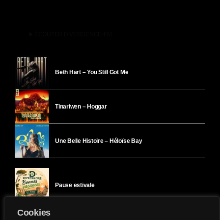
play_arrow
ÉCOUTER DIVERGENCE-FM
Beth Hart – You Still Got Me
Tinariwen – Hoggar
Une Belle Histoire – Héloïse Bay
Pause estivale
Cookies
Ici l’Ombre – mercredi 29 juillet