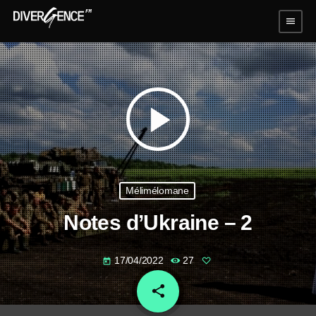
menu
play_arrow
Mélimélomane
Notes d’Ukraine – 2
17/04/2022
27
today
share
email