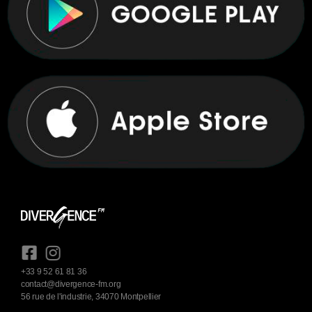
+33 9 52 61 81 36
contact@divergence-fm.org
56 rue de l'industrie, 34070 Montpellier