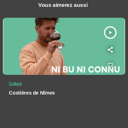
Vous aimerez aussi
play_arrow
Culture
Costières de Nîmes