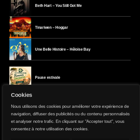
Beth Hart – You Still Got Me
Tinariwen – Hoggar
Une Belle Histoire – Héloïse Bay
Pause estivale
Cookies
Ici l’Ombre – mercredi 29 juillet
Nous utilisons des cookies pour améliorer votre expérience de
navigation, diffuser des publicités ou du contenu personnalisés
et analyser notre trafic. En cliquant sur "Accepter tout", vous
Ici l’Ombre – mardi 28 juillet
consentez à notre utilisation des cookies.
Divergence-FM © 2022 Tous droits réservés.
Confidentialité
&
Mentions Légales
.