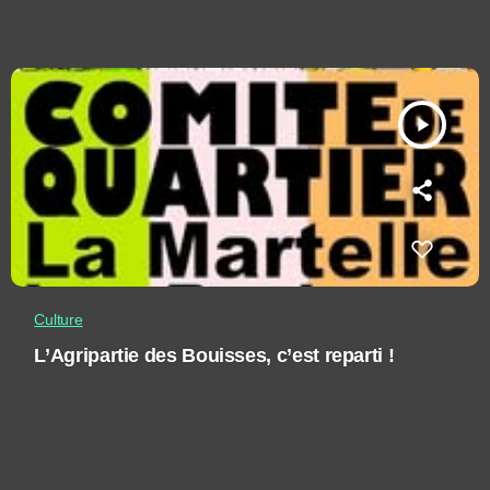
play_arrow
Culture
L’Agripartie des Bouisses, c’est reparti !