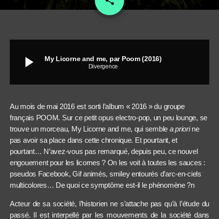
share
play_arrow
My Licorne and me, par Poom (2016)
Divergence
Au mois de mai 2016 est sorti l’album « 2016 » du groupe
français POOM. Sur ce petit opus electro-pop, un peu lounge, se
trouve un morceau, My Licorne and me, qui semble
a priori
ne
pas avoir sa place dans cette chronique. Et pourtant, et
pourtant… N’avez-vous pas remarqué, depuis peu, ce nouvel
engouement pour les licornes ? On les voit à toutes les sauces :
pseudos Facebook, Gif animés, smiley entourés d’arc-en-ciels
multicolores… De quoi ce symptôme est-il le phénomène ?n
Acteur de sa société, l’historien ne s’attache pas qu’à l’étude du
passé. Il est interpellé par les mouvements de la société dans