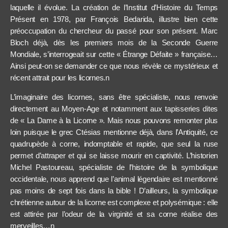
laquelle il évolue. La création de l’Institut d’Histoire du Temps
Présent en 1978, par François Bedarida, illustre bien cette
préoccupation du chercheur du passé pour son présent. Marc
Bloch déjà, dès les premiers mois de la Seconde Guerre
Mondiale, s’interrogeait sur cette « Étrange Défaite » française…
Ainsi peut-on se demander ce que nous révèle ce mystérieux et
récent attrait pour les licornes.n
L’imaginaire des licornes, sans être spécialiste, nous renvoie
directement au Moyen-Age et notamment aux tapisseries dites
de « La Dame à la Licorne ». Mais nous pouvons remonter plus
loin puisque le grec Ctésias mentionne déjà, dans l’Antiquité, ce
quadrupède à corne, indomptable et rapide, que seul la ruse
permet d’attraper et qui se laisse mourir en captivité. L’historien
Michel Pastoureau, spécialiste de l’histoire de la symbolique
occidentale, nous apprend que l’animal légendaire est mentionné
pas moins de sept fois dans la bible ! D’ailleurs, la symbolique
chrétienne autour de la licorne est complexe et polysémique : elle
est attirée par l’odeur de la virginité et sa corne réalise des
merveilles…n