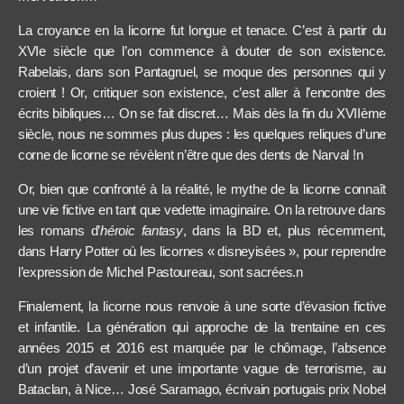
La croyance en la licorne fut longue et tenace. C’est à partir du
XVIe siècle que l’on commence à douter de son existence.
Rabelais, dans son Pantagruel, se moque des personnes qui y
croient ! Or, critiquer son existence, c’est aller à l’encontre des
écrits bibliques… On se fait discret… Mais dès la fin du XVIIème
siècle, nous ne sommes plus dupes : les quelques reliques d’une
corne de licorne se révèlent n’être que des dents de Narval !n
Or, bien que confronté à la réalité, le mythe de la licorne connaît
une vie fictive en tant que vedette imaginaire. On la retrouve dans
les romans d’
héroic fantasy
, dans la BD et, plus récemment,
dans Harry Potter où les licornes « disneyisées », pour reprendre
l’expression de Michel Pastoureau, sont sacrées.n
Finalement, la licorne nous renvoie à une sorte d’évasion fictive
et infantile. La génération qui approche de la trentaine en ces
années 2015 et 2016 est marquée par le chômage, l’absence
d’un projet d’avenir et une importante vague de terrorisme, au
Bataclan, à Nice… José Saramago, écrivain portugais prix Nobel