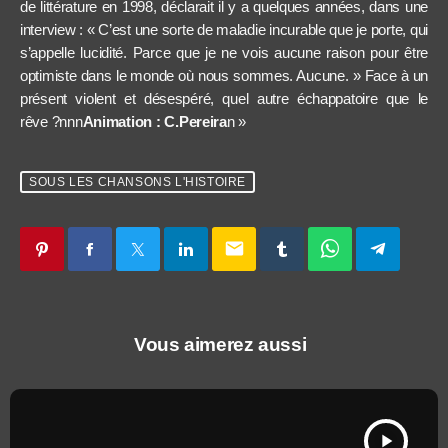
de littérature en 1998, déclarait il y a quelques années, dans une
interview : « C’est une sorte de maladie incurable que je porte, qui
s’appelle lucidité. Parce que je ne vois aucune raison pour être
optimiste dans le monde où nous sommes. Aucune. » Face à un
présent violent et désespéré, quel autre échappatoire que le
rêve ?nnn
Animation : C.Pereira
n »
SOUS LES CHANSONS L'HISTOIRE
email
Vous aimerez aussi
play_arrow