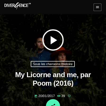
menu
play_arrow
Sous les chansons l'histoire
My Licorne and me, par
Poom (2016)
20/01/2017
39
today
email