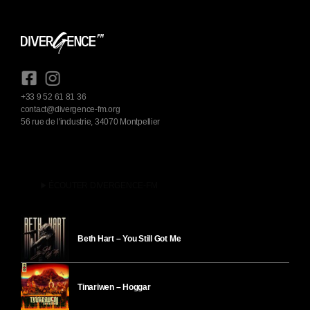
+33 9 52 61 81 36
contact@divergence-fm.org
56 rue de l'industrie, 34070 Montpellier
play_arrow
ÉCOUTER DIVERGENCE-FM
Beth Hart – You Still Got Me
Tinariwen – Hoggar