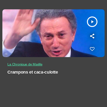
play_arrow
La Chronique de Maëlle
Crampons et caca-culotte