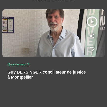
play_arrow
Quoi de neuf ?
Guy BERSINGER conciliateur de justice
à Montpellier