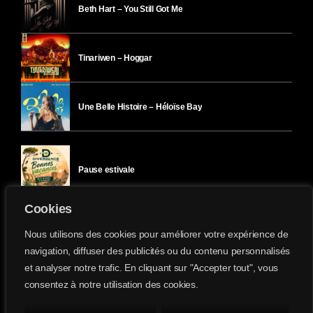
Beth Hart – You Still Got Me
Tinariwen – Hoggar
Une Belle Histoire – Héloïse Bay
Pause estivale
Cookies
Ici l’Ombre – mercredi 29 juillet
Nous utilisons des cookies pour améliorer votre expérience de
navigation, diffuser des publicités ou du contenu personnalisés
et analyser notre trafic. En cliquant sur "Accepter tout", vous
Ici l’Ombre – mardi 28 juillet
consentez à notre utilisation des cookies.
Divergence-FM © 2022 Tous droits réservés.
Confidentialité
&
Mentions Légales
.