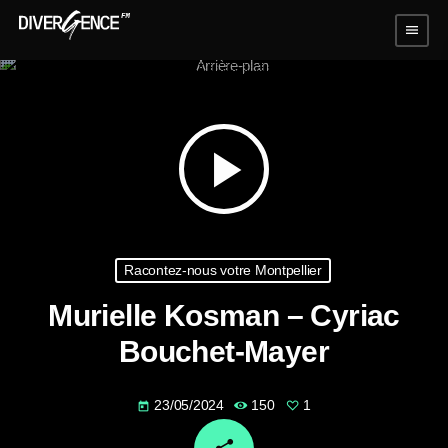
menu
play_arrow
Racontez-nous votre Montpellier
Murielle Kosman – Cyriac
Bouchet-Mayer
23/05/2024
150
1
today
email