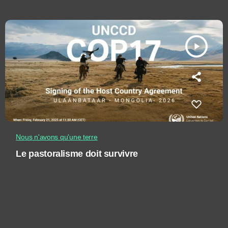
play_arrow
Nous n'avons qu'une terre
Le pastoralisme doit survivre