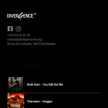
+33 9 52 61 81 36
contact@divergence-fm.org
56 rue de l'industrie, 34070 Montpellier
play_arrow
ÉCOUTER DIVERGENCE-FM
Beth Hart – You Still Got Me
Tinariwen – Hoggar