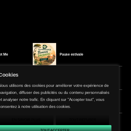
Got Me
Pause estivale
Cookies
Ici l’Ombre – mercredi 29 juillet
Nous utilisons des cookies pour améliorer votre expérience de
navigation, diffuser des publicités ou du contenu personnalisés
share
email
et analyser notre trafic. En cliquant sur "Accepter tout", vous
éloïse Bay
Ici l’Ombre – mardi 28 juillet
consentez à notre utilisation des cookies.
EN SAVOIR PLUS
TOUT REFUSER
TOUT ACCEPTER