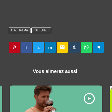
CINÉRAMA
CULTURE
email
Vous aimerez aussi
play_arrow