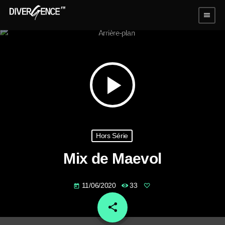
menu
play_arrow
Hors Série
Mix de Maevol
11/06/2020
33
today
share
email