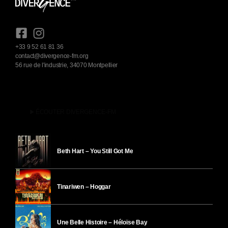
+33 9 52 61 81 36
contact@divergence-fm.org
56 rue de l'industrie, 34070 Montpellier
play_arrow
ÉCOUTER DIVERGENCE-FM
Beth Hart – You Still Got Me
Tinariwen – Hoggar
Une Belle Histoire – Héloïse Bay