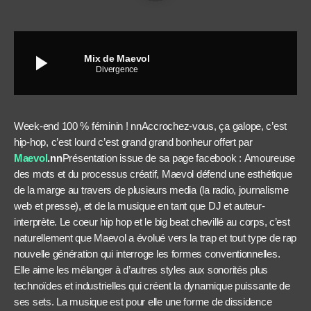
play_arrow
Mix de Maevol
Divergence
Week-end 100 % féminin !
nnAccrochez-vous, ça galope, c’est
hip-hop, c’est lourd c’est grand grand bonheur offert par
Maevol
.nn
Présentation issue de sa page facebook : Amoureuse
des mots et du processus créatif, Maevol défend une esthétique
de la marge au travers de plusieurs media (la radio, journalisme
web et presse), et de la musique en tant que DJ et auteur-
interprète. Le coeur hip hop et le big beat chevillé au corps, c’est
naturellement que Maevol a évolué vers la trap et tout type de rap
nouvelle génération qui interroge les formes conventionnelles.
Elle aime les mélanger à d’autres styles aux sonorités plus
technoïdes et industrielles qui créent la dynamique puissante de
ses sets. La musique est pour elle une forme de dissidence