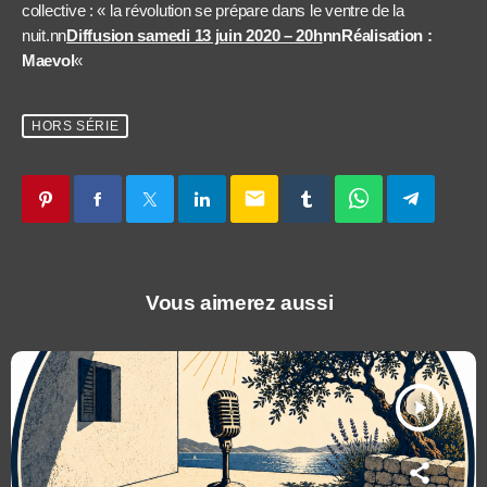
collective : « la révolution se prépare dans le ventre de la
nuit.nn
Diffusion samedi 13 juin 2020 – 20h
nn
Réalisation :
Maevol
«
HORS SÉRIE
email
Vous aimerez aussi
play_arrow